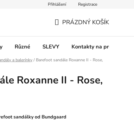
Přihlášení
Registrace
 a platba
Informace k on-line platbám
Odstoupení od smlou
PRÁZDNÝ KOŠÍK
NÁKUPNÍ
KOŠÍK
y
Různé
SLEVY
Kontakty na prodejny
ndály a balerínky
/
Barefoot sandále Roxanne II - Rose,
ále Roxanne II - Rose,
refoot sandálky od Bundgaard