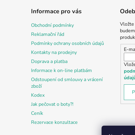
á
Informace pro vás
Odebí
p
a
Vložte
Obchodní podmínky
t
budeme
Reklamační řád
í
produk
Podmínky ochrany osobních údajů
E-ma
Kontakty na prodejny
Doprava a platba
Vlož
Informace k on-line platbám
podm
údaj
Odstoupení od smlouvy a vrácení
zboží
P
Kodex
Jak pečovat o boty?!
Ceník
Rezervace konzultace