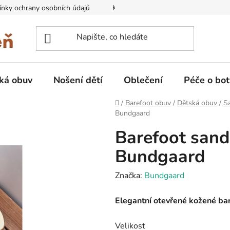
nky ochrany osobních údajů
Kontakty na prodejny
Doprava
ká obuv
Nošení dětí
Oblečení
Péče o bot
Domů
/
Barefoot obuv
/
Dětská obuv
/
Sa
Bundgaard
Barefoot sand
Bundgaard
Značka:
Bundgaard
Elegantní otevřené kožené ba
Velikost