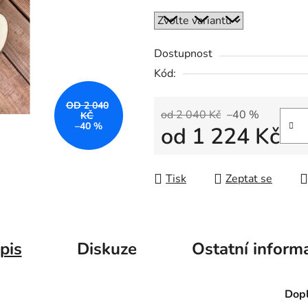
Dostupnost
Kód:
OD 2 040
od 2 040 Kč
–40 %
KČ
–40 %
od
1 224 Kč
Měrná cena:
Tisk
Zeptat se
pis
Diskuze
Ostatní inform
Dopl