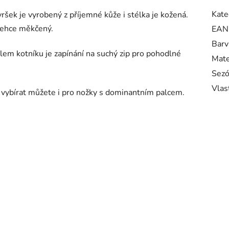
Kate
ršek je vyrobený z příjemné kůže i stélka je kožená.
 lehce měkčený.
EAN
Barv
olem kotníku je zapínání na suchý zip pro pohodlné
Mate
Sez
Vlas
 vybírat můžete i pro nožky s dominantním palcem.