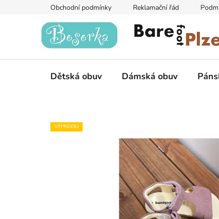
Přejít
Obchodní podmínky
Reklamační řád
Podmí
na
obsah
Dětská obuv
Dámská obuv
Páns
VÝPRODEJ