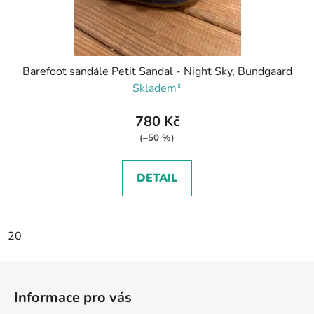
Barefoot sandále Petit Sandal - Night Sky, Bundgaard
Skladem*
780 Kč
(–50 %)
DETAIL
20
Z
á
Informace pro vás
p