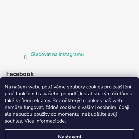
Sledovat na Instagramu
Facebook
Na našem webu používáme soubory cookies pro zajištění
plné funkčnosti a vašeho pohodlí, k statistickým účelům a
také k cílení reklamy. Bez některých cookies náš web
nemůže fungovat, žádné cookies s vašimi osobními údaji
ale nebudou použity do momentu, než udělíte svůj
Partnerská prodejna Barefoot Plzeň
souhlas
.
Více informací
zde
.
Nastavení