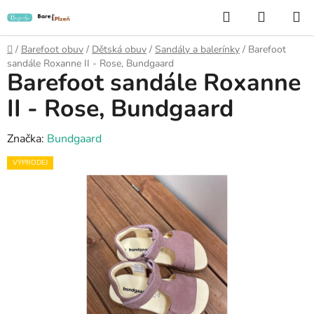
Přejít
Hledat
NÁKUP
na
KOŠÍK
obsah
Domů
/
Barefoot obuv
/
Dětská obuv
/
Sandály a balerínky
/
Barefoot
sandále Roxanne II - Rose, Bundgaard
Barefoot sandále Roxanne
II - Rose, Bundgaard
Značka:
Bundgaard
VÝPRODEJ