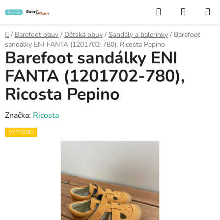
Přejít
Hledat
NÁKUP
na
KOŠÍK
obsah
Domů
/
Barefoot obuv
/
Dětská obuv
/
Sandály a balerínky
/
Barefoot
sandálky ENI FANTA (1201702-780), Ricosta Pepino
Barefoot sandálky ENI
FANTA (1201702-780),
Ricosta Pepino
Značka:
Ricosta
VÝPRODEJ