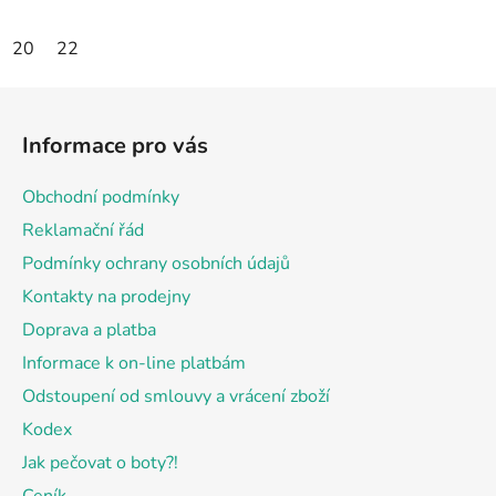
20
22
Z
á
Informace pro vás
p
a
Obchodní podmínky
t
Reklamační řád
í
Podmínky ochrany osobních údajů
Kontakty na prodejny
Doprava a platba
Informace k on-line platbám
Odstoupení od smlouvy a vrácení zboží
Kodex
Jak pečovat o boty?!