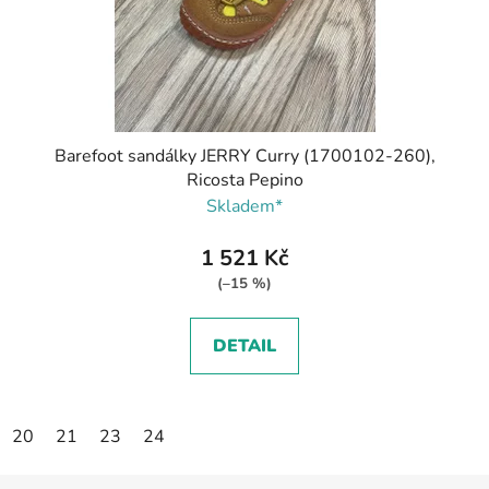
Barefoot sandálky JERRY Curry (1700102-260),
Ricosta Pepino
Skladem*
1 521 Kč
(–15 %)
DETAIL
20
21
23
24
Z