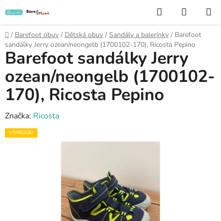
Přejít
Hledat
NÁKUP
na
KOŠÍK
obsah
Domů
/
Barefoot obuv
/
Dětská obuv
/
Sandály a balerínky
/
Barefoot
sandálky Jerry ozean/neongelb (1700102-170), Ricosta Pepino
Barefoot sandálky Jerry
ozean/neongelb (1700102-
170), Ricosta Pepino
Značka:
Ricosta
VÝPRODEJ