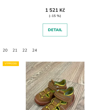
1 521 Kč
(–15 %)
DETAIL
20
21
22
24
VÝPRODEJ