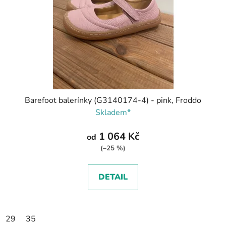
Barefoot balerínky (G3140174-4) - pink, Froddo
Skladem*
1 064 Kč
od
(–25 %)
DETAIL
29
35