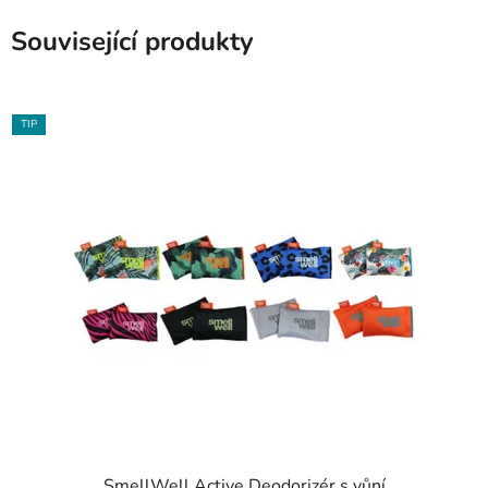
Související produkty
TIP
SmellWell Active Deodorizér s vůní