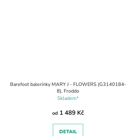
Barefoot balerínky MARY J - FLOWERS (G3140184-
8), Froddo
Skladem*
1 489 Kč
od
DETAIL