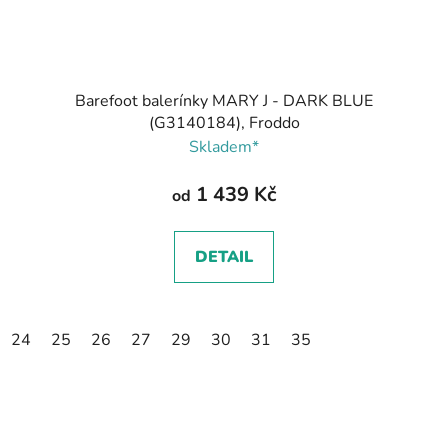
Barefoot balerínky MARY J - DARK BLUE
(G3140184), Froddo
Skladem*
1 439 Kč
od
DETAIL
24
25
26
27
29
30
31
35