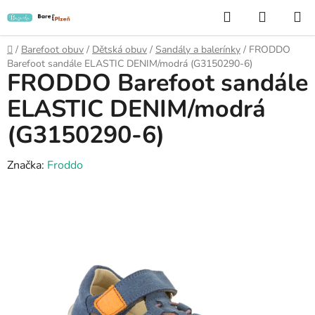
Přejít
Hledat
NÁKUP
na
KOŠÍK
obsah
Domů
/
Barefoot obuv
/
Dětská obuv
/
Sandály a balerínky
/
FRODDO
Barefoot sandále ELASTIC DENIM/modrá (G3150290-6)
FRODDO Barefoot sandále
ELASTIC DENIM/modrá
(G3150290-6)
Značka:
Froddo