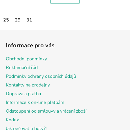
25
29
31
Z
á
Informace pro vás
p
a
Obchodní podmínky
t
Reklamační řád
í
Podmínky ochrany osobních údajů
Kontakty na prodejny
Doprava a platba
Informace k on-line platbám
Odstoupení od smlouvy a vrácení zboží
Kodex
Jak pečovat o boty?!