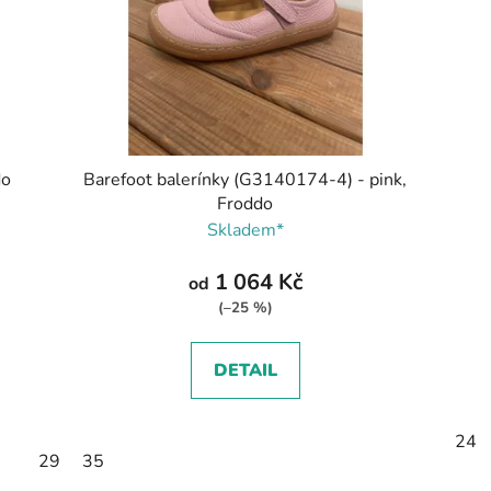
do
Barefoot balerínky (G3140174-4) - pink,
Froddo
Skladem*
1 064 Kč
od
(–25 %)
DETAIL
24
29
35