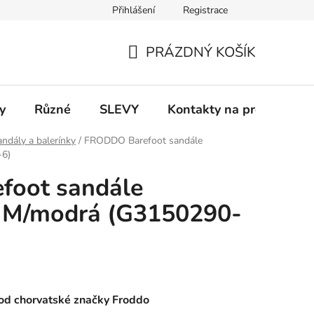
Přihlášení
Registrace
 a platba
Informace k on-line platbám
Odstoupení od smlou
PRÁZDNÝ KOŠÍK
NÁKUPNÍ
KOŠÍK
y
Různé
SLEVY
Kontakty na prodejny
ndály a balerínky
/
FRODDO Barefoot sandále
-6)
oot sandále
IM/modrá (G3150290-
od chorvatské značky Froddo