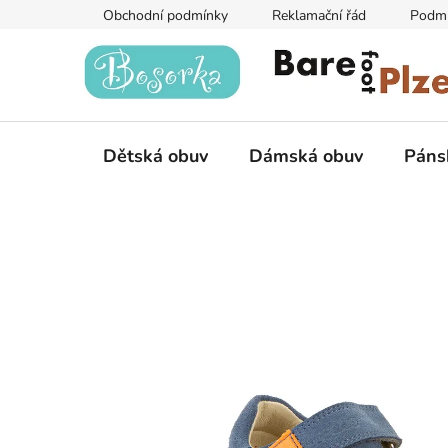
Přejít
Obchodní podmínky
Reklamační řád
Podmí
na
obsah
Dětská obuv
Dámská obuv
Páns