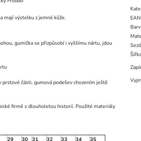
čky Froddo
Kate
a mají výstelku z jemné kůže.
EAN
Barv
Mate
 nohou, gumička se přizpůsobí i vyššímu nártu, jdou
Sez
Šířk
ártu
Zapí
Vyjm
í v prstové části, gumová podešev chozením ještě
cké firmě s dlouholetou historií. Použité materiály
29
30
31
32
33
34
35