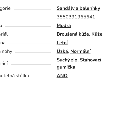
gorie
Sandály a balerínky
3850391965641
a
Modrá
riál
Broušená kůže
,
Kůže
óna
Letní
a nohy
Úzká
,
Normální
Suchý zip
,
Stahovací
nání
gumička
utelná stélka
ANO