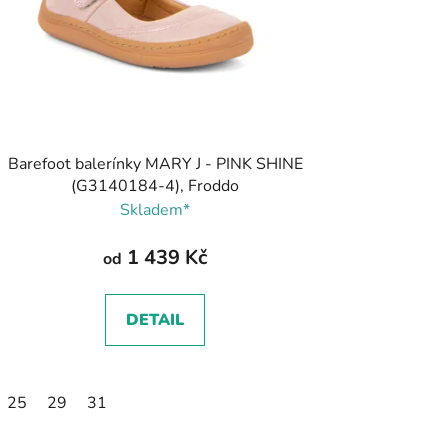
Barefoot balerínky MARY J - PINK SHINE
(G3140184-4), Froddo
Skladem*
1 439 Kč
od
DETAIL
25
29
31