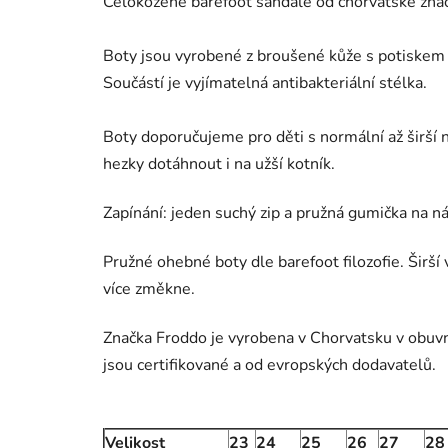
Celokožené barefoot sandále od chorvatské zna
Boty jsou vyrobené z broušené kůže s potiskem 
Součástí je vyjímatelná antibakteriální stélka.
Boty doporučujeme pro děti s
normální až širší
hezky dotáhnout i na užší kotník.
Zapínání: jeden suchý zip a pružná gumička na n
Pružné ohebné boty dle barefoot filozofie. Širš
více změkne.
Značka Froddo je vyrobena v Chorvatsku v obuvni
jsou certifikované a od evropských dodavatelů.
Velikost
23
24
25
26
27
28