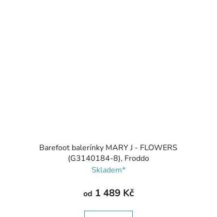
Barefoot balerínky MARY J - FLOWERS
(G3140184-8), Froddo
Skladem*
1 489 Kč
od