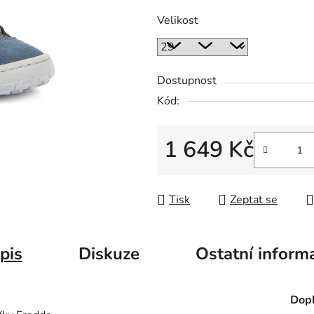
Velikost
Dostupnost
Kód:
1 649 Kč
Měrná cena:
Tisk
Zeptat se
pis
Diskuze
Ostatní inform
Dopl