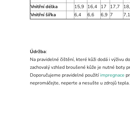
Vnitřní délka
15,9
16,4
17
17,7
18
Vnitřní šířka
6,4
6,6
6,9
7
7,
Údržba
:
Na pravidelné čištění, které kůži dodá i výživu 
zachovalý vzhled broušené kůže je nutné boty pr
Doporučujeme pravidelné použití
impregnace
pr
nepromáčejte, neperte a nesušte u zdrojů tepla