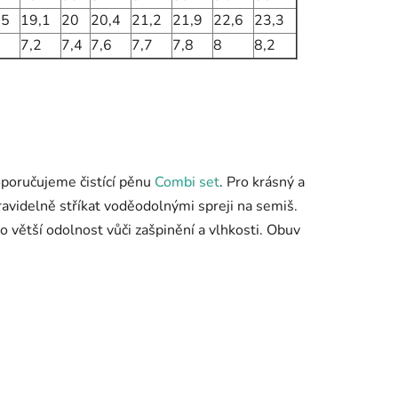
,5
19,1
20
20,4
21,2
21,9
22,6
23,3
1
7,2
7,4
7,6
7,7
7,8
8
8,2
doporučujeme čistící pěnu
Combi set
. Pro krásný a
avidelně stříkat voděodolnými spreji na semiš.
o větší odolnost vůči zašpinění a vlhkosti. Obuv
.