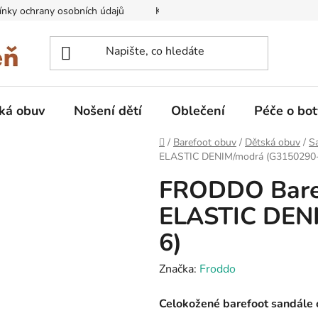
nky ochrany osobních údajů
Kontakty na prodejny
Doprava
ká obuv
Nošení dětí
Oblečení
Péče o bot
Domů
/
Barefoot obuv
/
Dětská obuv
/
Sa
ELASTIC DENIM/modrá (G3150290
FRODDO Baref
ELASTIC DEN
6)
Značka:
Froddo
Celokožené barefoot sandále 