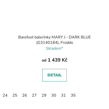
Barefoot balerínky MARY J - DARK BLUE
(G3140184), Froddo
Skladem*
1 439 Kč
od
DETAIL
24
25
26
27
29
30
31
35