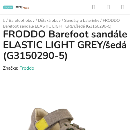
Přejít
Hledat
NÁKUP
na
KOŠÍK
obsah
Domů
/
Barefoot obuv
/
Dětská obuv
/
Sandály a balerínky
/
FRODDO
Barefoot sandále ELASTIC LIGHT GREY/šedá (G3150290-5)
FRODDO Barefoot sandále
ELASTIC LIGHT GREY/šedá
(G3150290-5)
Značka:
Froddo