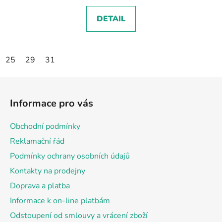
DETAIL
25
29
31
Z
á
Informace pro vás
p
a
Obchodní podmínky
t
Reklamační řád
í
Podmínky ochrany osobních údajů
Kontakty na prodejny
Doprava a platba
Informace k on-line platbám
Odstoupení od smlouvy a vrácení zboží