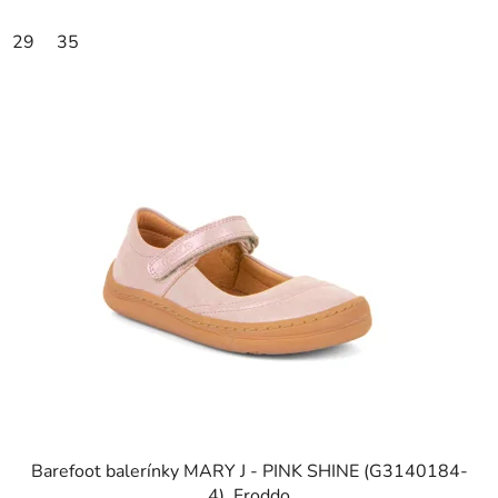
29
35
Barefoot balerínky MARY J - PINK SHINE (G3140184-
4), Froddo