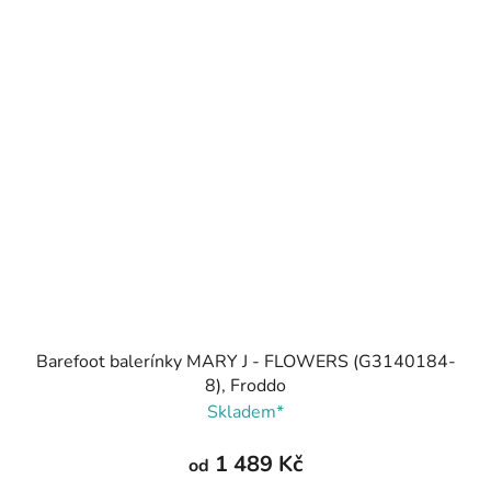
Barefoot balerínky MARY J - FLOWERS (G3140184-
8), Froddo
Skladem*
1 489 Kč
od