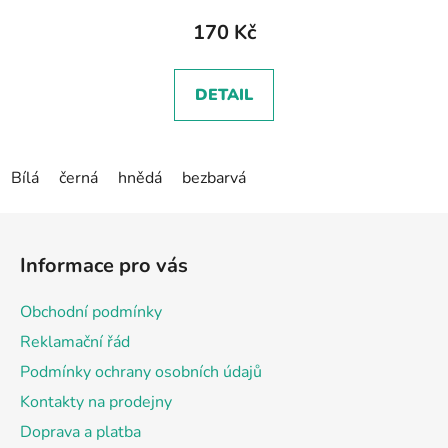
170 Kč
DETAIL
Bílá
černá
hnědá
bezbarvá
Z
á
Informace pro vás
p
a
Obchodní podmínky
t
Reklamační řád
í
Podmínky ochrany osobních údajů
Kontakty na prodejny
Doprava a platba