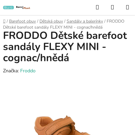
Přejít
Hledat
NÁKUP
na
KOŠÍK
obsah
Domů
/
Barefoot obuv
/
Dětská obuv
/
Sandály a balerínky
/
FRODDO
Dětské barefoot sandály FLEXY MINI - cognac/hnědá
FRODDO Dětské barefoot
sandály FLEXY MINI -
cognac/hnědá
Značka:
Froddo