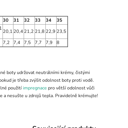
30
31
32
33
34
35
1
20,1
20,4
21,2
21,8
22,9
23,5
7,2
7,4
7,5
7,7
7,9
8
tné boty udržovat neutrálními krémy, čistými
okud je třeba zvýšit odolnost boty proti vodě.
lné použití
impregnace
pro větší odolnost vůči
e a nesušte u zdrojů tepla. Pravidelně krémujte!