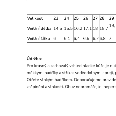
Velikost
23
24
25
26
27
28
29
19,
Vnitřní délka
14,5
15,5
16,2
17,1
18
18,7
Vnitřní šířka
6
6,1
6,4
6,5
6,7
6,8
7
Údržba
:
Pro krásný a zachovalý vzhled hladké kůže je nu
měkkými hadříky a stříkat voděodolnými spreji, p
Otřete vlhkým hadříkem. Doporučujeme pravide
zašpinění a vlhkosti. Obuv nepromáčejte, nepert