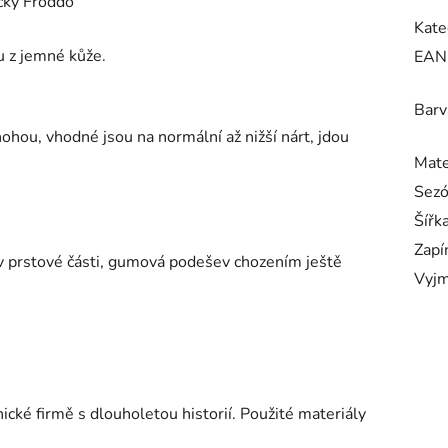
čky Froddo
Kate
u z jemné kůže.
EAN
Barv
nohou, vhodné jsou na normální až nižší nárt, jdou
Mate
Sez
Šířk
Zapí
í v prstové části, gumová podešev chozením ještě
Vyjm
cké firmě s dlouholetou historií. Použité materiály