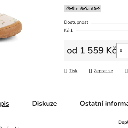
Dostupnost
Kód:
od
1 559 Kč
Měrná cena:
Tisk
Zeptat se
pis
Diskuze
Ostatní inform
Dopl