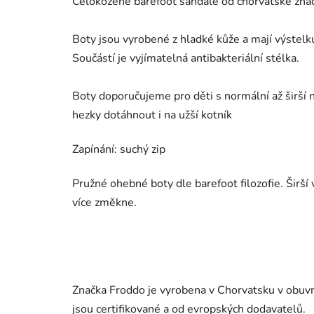
Celokožené barefoot sandále od chorvatské zna
Boty jsou vyrobené z hladké kůže a mají výstelk
Součástí je vyjímatelná antibakteriální stélka.
Boty doporučujeme pro děti s
normální až širší 
hezky dotáhnout i na užší kotník
Zapínání: suchý zip
Pružné ohebné boty dle barefoot filozofie. Širš
více změkne.
Značka Froddo je vyrobena v Chorvatsku v obuvni
jsou certifikované a od evropských dodavatelů.