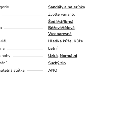
gorie
Sandály a balerínky
Zvolte variantu
Šedá/stříbrná
,
a
Béžová/tělová
,
Vícebarevná
riál
Hladká kůže
,
Kůže
óna
Letní
a nohy
Úzká
,
Normální
nání
Suchý zip
utelná stélka
ANO