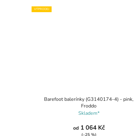
VÝPRODEJ
Barefoot balerínky (G3140174-4) - pink,
Froddo
Skladem*
1 064 Kč
od
(–25 %)