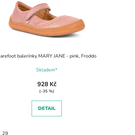
arefoot balerínky MARY JANE - pink, Froddo
Skladem*
928 Kč
(–35 %)
DETAIL
29