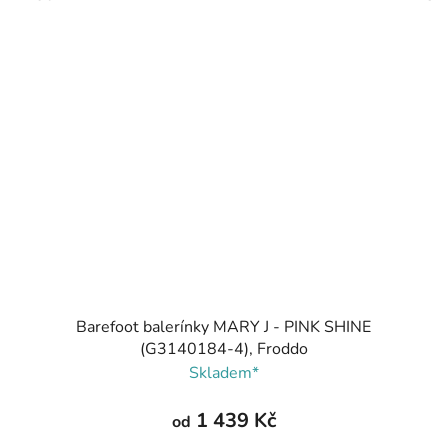
Barefoot balerínky MARY J - PINK SHINE
(G3140184-4), Froddo
Skladem*
1 439 Kč
od