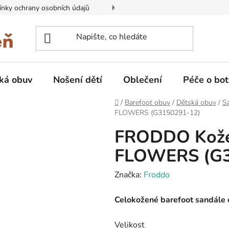
nky ochrany osobních údajů
Kontakty na prodejny
Doprava
ká obuv
Nošení dětí
Oblečení
Péče o bot
Domů
/
Barefoot obuv
/
Dětská obuv
/
Sa
FLOWERS (G3150291-12)
FRODDO Kožen
FLOWERS (G3
Značka:
Froddo
Celokožené barefoot sandále 
Velikost