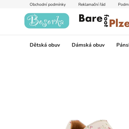
Přejít
Obchodní podmínky
Reklamační řád
Podmí
na
obsah
Dětská obuv
Dámská obuv
Páns