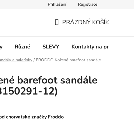
Přihlášení
Registrace
 a platba
Informace k on-line platbám
Odstoupení od smlou
PRÁZDNÝ KOŠÍK
NÁKUPNÍ
KOŠÍK
y
Různé
SLEVY
Kontakty na prodejny
ndály a balerínky
/
FRODDO Kožené barefoot sandále
é barefoot sandále
150291-12)
od chorvatské značky Froddo