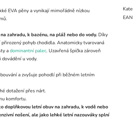
Kate
ěkké EVA pěny a vynikají mimořádně nízkou
EAN
amů.
 na zahradu, k bazénu, na pláž nebo do vody.
Díky
í přirozený pohyb chodidla. Anatomicky tvarovaná
sty a
dominantní palec
. Uzavřená špička zároveň
i dovádění u vody.
 obouvání a zvyšuje pohodlí při běžném letním
hé dotažení přes nárt.
ému komfortu.
o doplňkovou letní obuv na zahradu, k vodě nebo
nzivní nošení, ale jako lehké letní nazouváky splní