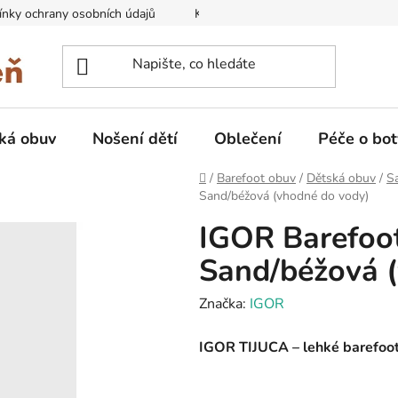
nky ochrany osobních údajů
Kontakty na prodejny
Doprava
ká obuv
Nošení dětí
Oblečení
Péče o bot
Domů
/
Barefoot obuv
/
Dětská obuv
/
Sa
Sand/béžová (vhodné do vody)
IGOR Barefoot
Sand/béžová 
Značka:
IGOR
IGOR TIJUCA – lehké barefoot