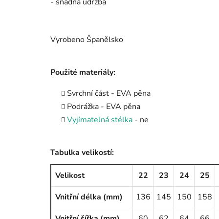
- snadná údržba
Vyrobeno Španělsko
Použité materiály:
Svrchní část - EVA pěna
Podrážka - EVA pěna
Vyjímatelná stélka
- ne
Tabulka velikostí:
Velikost
22
23
24
25
Vnitřní délka (mm)
136
145
150
158
Vnitřní šířka (mm)
60
62
64
66