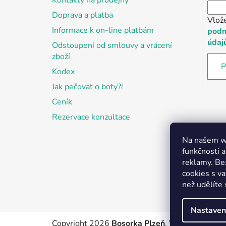
Kontakty na prodejny
Doprava a platba
Vlož
Informace k on-line platbám
podm
údaj
Odstoupení od smlouvy a vrácení
zboží
P
Kodex
Jak pečovat o boty?!
Ceník
Rezervace konzultace
Na našem we
funkčnosti a
reklamy. Be
cookies s v
než udělíte 
Nastaven
Copyright 2026
Bosorka Plzeň
. Všechna práva 