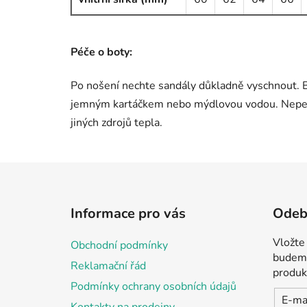
Péče o boty:
Po nošení nechte sandály důkladně vyschnout. 
jemným kartáčkem nebo mýdlovou vodou. Neperte 
jiných zdrojů tepla.
Z
á
Informace pro vás
Odebí
p
a
Vložte
Obchodní podmínky
t
budeme
Reklamační řád
í
produk
Podmínky ochrany osobních údajů
E-ma