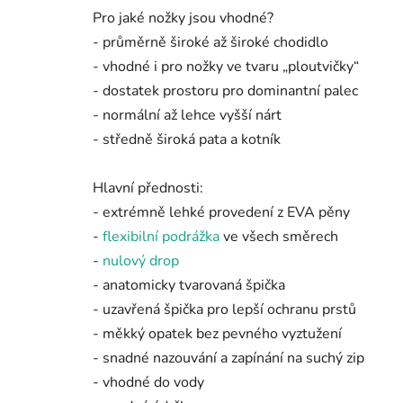
Pro jaké nožky jsou vhodné?
- průměrně široké až široké chodidlo
- vhodné i pro nožky ve tvaru „ploutvičky“
- dostatek prostoru pro dominantní palec
- normální až lehce vyšší nárt
- středně široká pata a kotník
Hlavní přednosti:
- extrémně lehké provedení z EVA pěny
-
flexibilní podrážka
ve všech směrech
-
nulový drop
- anatomicky tvarovaná špička
- uzavřená špička pro lepší ochranu prstů
- měkký opatek bez pevného vyztužení
- snadné nazouvání a zapínání na suchý zip
- vhodné do vody