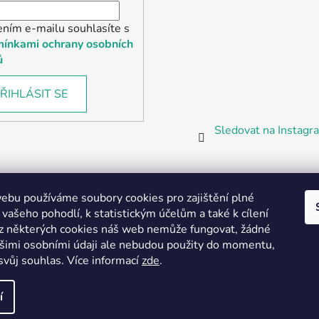
ením e-mailu souhlasíte s
ínkami ochrany osobních
ů
ŘIHLÁSIT SE
Sledovat na Instag
bu používáme soubory cookies pro zajištění plné
 vašeho pohodlí, k statistickým účelům a také k cílení
z některých cookies náš web nemůže fungovat, žádné
Partnerská prodejna Barefoot Plzeň
ašimi osobními údaji ale nebudou použity do momentu,
svůj souhlas
.
Více informací
zde
.
í
vyhrazena.