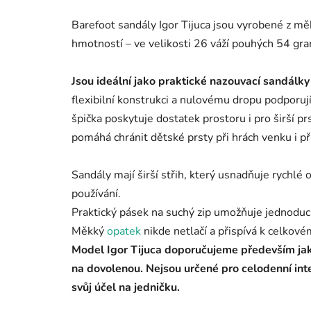
Barefoot sandály Igor Tijuca jsou vyrobené z m
hmotností – ve velikosti 26 váží pouhých 54 gr
Jsou ideální jako praktické nazouvací sandálky
flexibilní konstrukci a nulovému dropu podporuj
špička poskytuje dostatek prostoru i pro širší pr
pomáhá chránit dětské prsty při hrách venku i př
Sandály mají širší střih, který usnadňuje rychlé
používání.
Praktický pásek na suchý zip umožňuje jednoduc
Měkký
opatek
nikde netlačí a přispívá k celkov
Model Igor Tijuca doporučujeme především jak
na dovolenou. Nejsou určené pro celodenní inte
svůj účel na jedničku.