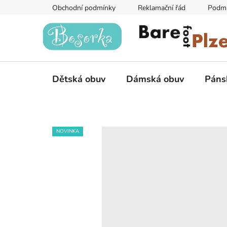
Přejít
Obchodní podmínky
Reklamační řád
Podmí
na
obsah
Dětská obuv
Dámská obuv
Páns
NOVINKA