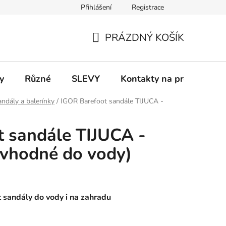
Přihlášení
Registrace
 a platba
Informace k on-line platbám
Odstoupení od smlou
PRÁZDNÝ KOŠÍK
NÁKUPNÍ
KOŠÍK
y
Různé
SLEVY
Kontakty na prodejny
ndály a balerínky
/
IGOR Barefoot sandále TIJUCA -
 sandále TIJUCA -
(vhodné do vody)
 sandály do vody i na zahradu