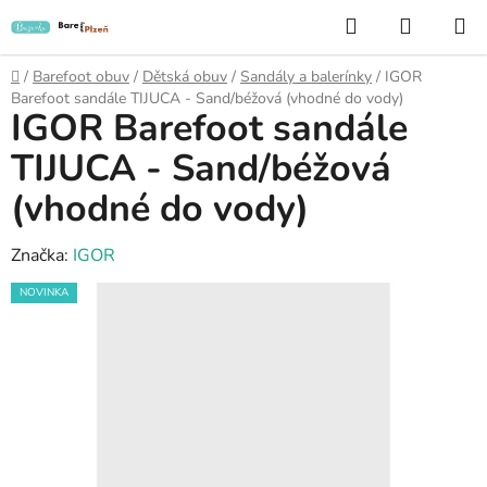
Přejít
Hledat
NÁKUP
na
KOŠÍK
obsah
Domů
/
Barefoot obuv
/
Dětská obuv
/
Sandály a balerínky
/
IGOR
Barefoot sandále TIJUCA - Sand/béžová (vhodné do vody)
IGOR Barefoot sandále
TIJUCA - Sand/béžová
(vhodné do vody)
Značka:
IGOR
NOVINKA