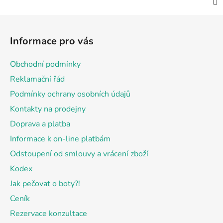
Z
á
Informace pro vás
p
a
Obchodní podmínky
t
Reklamační řád
í
Podmínky ochrany osobních údajů
Kontakty na prodejny
Doprava a platba
Informace k on-line platbám
Odstoupení od smlouvy a vrácení zboží
Kodex
Jak pečovat o boty?!
Ceník
Rezervace konzultace