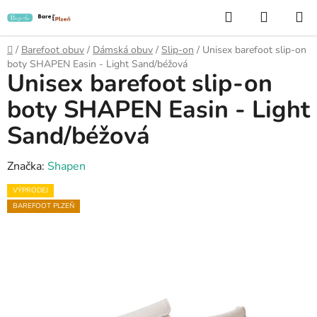
Přejít
Hledat
NÁKUP
na
KOŠÍK
obsah
Domů
/
Barefoot obuv
/
Dámská obuv
/
Slip-on
/
Unisex barefoot slip-on
boty SHAPEN Easin - Light Sand/béžová
Unisex barefoot slip-on
boty SHAPEN Easin - Light
Sand/béžová
Značka:
Shapen
VÝPRODEJ
BAREFOOT PLZEŇ