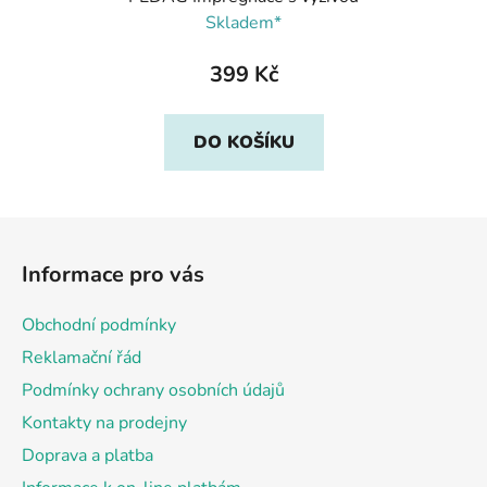
Skladem*
399 Kč
DO KOŠÍKU
Z
á
Informace pro vás
p
a
Obchodní podmínky
t
Reklamační řád
í
Podmínky ochrany osobních údajů
Kontakty na prodejny
Doprava a platba