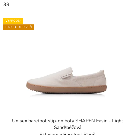
38
VÝPRODEJ
BAREFOOT PLZEŇ
Unisex barefoot slip-on boty SHAPEN Easin - Light
Sand/béžová
Skladem v Barefoot Plzeň