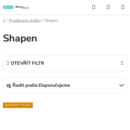
Přejít
Hledat
NÁKUP
na
KOŠÍK
obsah
Domů
/
Prodávané značky
/
Shapen
Shapen
OTEVŘÍT FILTR
Ř
Řadit podle:
Doporučujeme
a
z
V
e
BAREFOOT PLZEŇ
ý
n
p
í
i
p