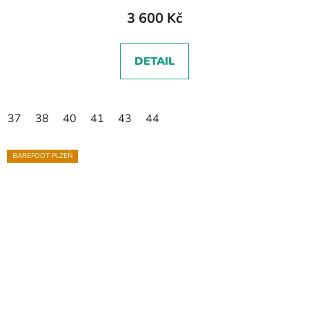
3 600 Kč
DETAIL
37
38
40
41
43
44
BAREFOOT PLZEŇ