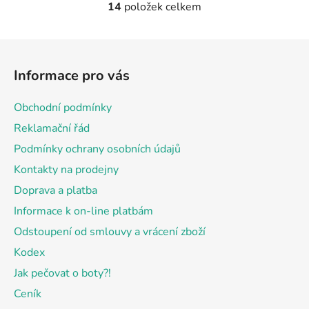
14
položek celkem
O
v
l
Z
á
á
d
Informace pro vás
p
a
a
c
Obchodní podmínky
t
í
Reklamační řád
p
í
r
Podmínky ochrany osobních údajů
v
Kontakty na prodejny
k
Doprava a platba
y
v
Informace k on-line platbám
ý
Odstoupení od smlouvy a vrácení zboží
p
Kodex
i
s
Jak pečovat o boty?!
u
Ceník