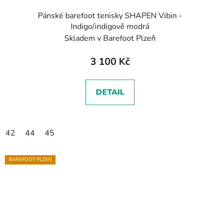
Pánské barefoot tenisky SHAPEN Vibin -
Indigo/indigově modrá
Skladem v Barefoot Plzeň
3 100 Kč
DETAIL
42
44
45
BAREFOOT PLZEŇ