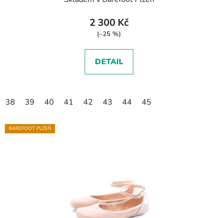
2 300 Kč
(–25 %)
DETAIL
38
39
40
41
42
43
44
45
BAREFOOT PLZEŇ