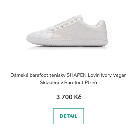
s
r
p
o
r
d
o
u
d
k
u
t
k
ů
t
ů
Dámské barefoot tenisky SHAPEN Lovin Ivory Vegan
Skladem v Barefoot Plzeň
3 700 Kč
DETAIL