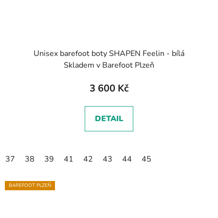
Unisex barefoot boty SHAPEN Feelin - bílá
Skladem v Barefoot Plzeň
3 600 Kč
DETAIL
37
38
39
41
42
43
44
45
BAREFOOT PLZEŇ