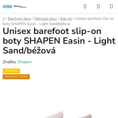
Přejít
Hledat
NÁKUP
na
KOŠÍK
obsah
Domů
/
Barefoot obuv
/
Dámská obuv
/
Slip-on
/
Unisex barefoot slip-on
boty SHAPEN Easin - Light Sand/béžová
Unisex barefoot slip-on
boty SHAPEN Easin - Light
Sand/béžová
Značka:
Shapen
VÝPRODEJ
BAREFOOT PLZEŇ