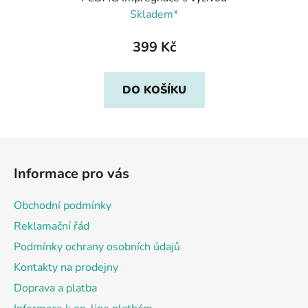
Skladem*
399 Kč
DO KOŠÍKU
Z
á
Informace pro vás
p
a
Obchodní podmínky
t
Reklamační řád
í
Podmínky ochrany osobních údajů
Kontakty na prodejny
Doprava a platba