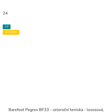
24
TIP
VÝPRODEJ
Barefoot Pegres BF33 - celoroční teniska - lososová,