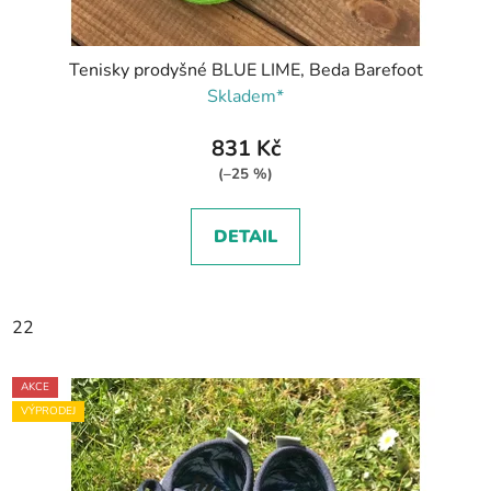
Tenisky prodyšné BLUE LIME, Beda Barefoot
Skladem*
831 Kč
(–25 %)
DETAIL
22
AKCE
VÝPRODEJ