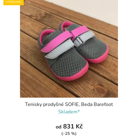
VÝPRODEJ
Tenisky prodyšné SOFIE, Beda Barefoot
Skladem*
831 Kč
od
(–25 %)