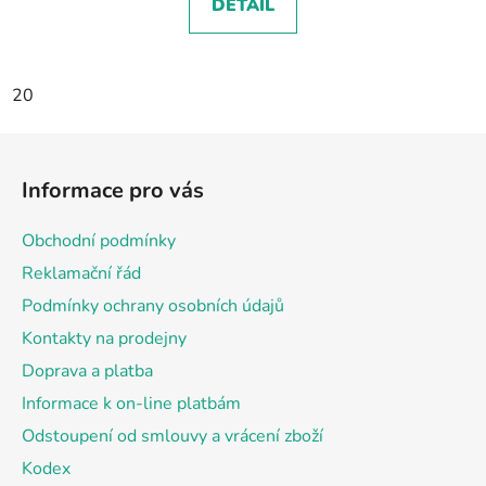
DETAIL
20
Z
á
Informace pro vás
p
a
Obchodní podmínky
t
Reklamační řád
í
Podmínky ochrany osobních údajů
Kontakty na prodejny
Doprava a platba
Informace k on-line platbám
Odstoupení od smlouvy a vrácení zboží
Kodex