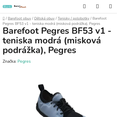
Přejít
Hledat
NÁKUP
na
KOŠÍK
obsah
Domů
/
Barefoot obuv
/
Dětská obuv
/
Tenisky / polobotky
/
Barefoot
Pegres BF53 v1 - teniska modrá (misková podrážka), Pegres
Barefoot Pegres BF53 v1 -
teniska modrá (misková
podrážka), Pegres
Značka:
Pegres