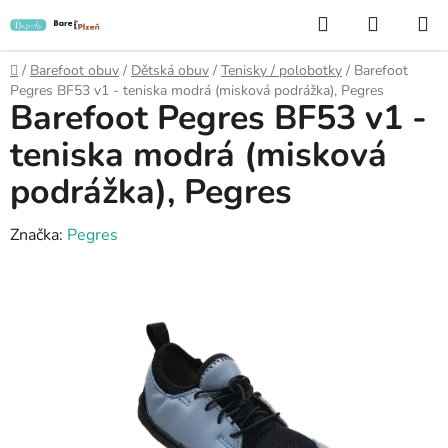
Přejít
Hledat
NÁKUP
na
KOŠÍK
obsah
Domů
/
Barefoot obuv
/
Dětská obuv
/
Tenisky / polobotky
/
Barefoot
Pegres BF53 v1 - teniska modrá (misková podrážka), Pegres
Barefoot Pegres BF53 v1 -
teniska modrá (misková
podrážka), Pegres
Značka:
Pegres