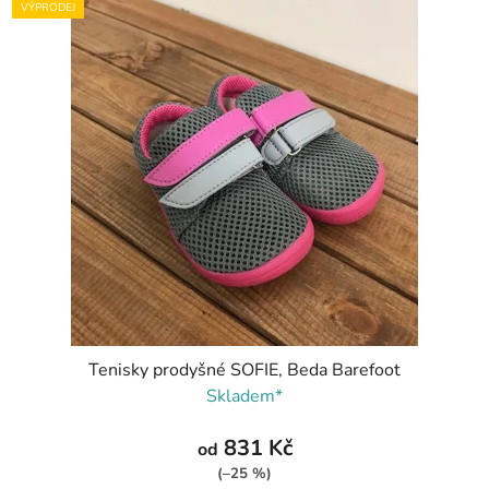
VÝPRODEJ
Tenisky prodyšné SOFIE, Beda Barefoot
Skladem*
831 Kč
od
(–25 %)