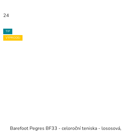
24
TIP
VÝPRODEJ
Barefoot Pegres BF33 - celoroční teniska - lososová,