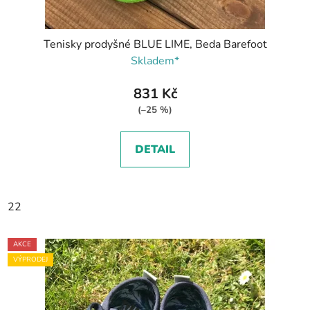
Tenisky prodyšné BLUE LIME, Beda Barefoot
Skladem*
831 Kč
(–25 %)
DETAIL
22
AKCE
VÝPRODEJ