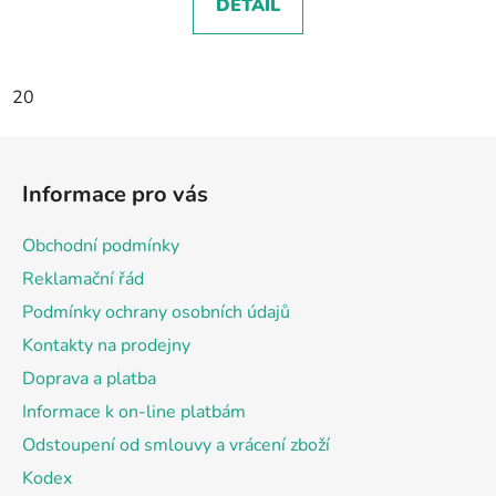
DETAIL
20
Z
á
Informace pro vás
p
a
Obchodní podmínky
t
Reklamační řád
í
Podmínky ochrany osobních údajů
Kontakty na prodejny
Doprava a platba
Informace k on-line platbám
Odstoupení od smlouvy a vrácení zboží
Kodex