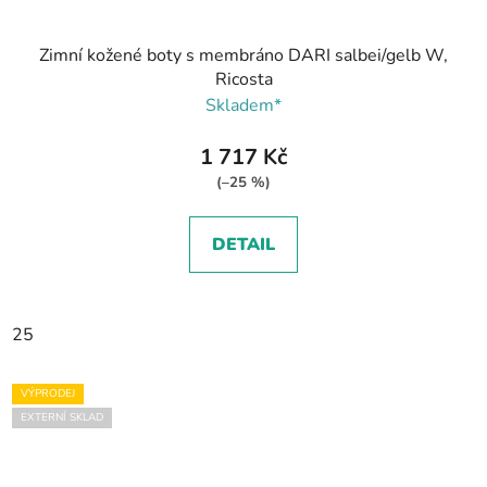
Zimní kožené boty s membráno DARI salbei/gelb W,
Ricosta
Skladem*
1 717 Kč
(–25 %)
DETAIL
25
VÝPRODEJ
EXTERNÍ SKLAD