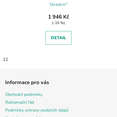
Skladem*
1 946 Kč
(–15 %)
DETAIL
22
Z
á
Informace pro vás
p
a
Obchodní podmínky
t
Reklamační řád
í
Podmínky ochrany osobních údajů