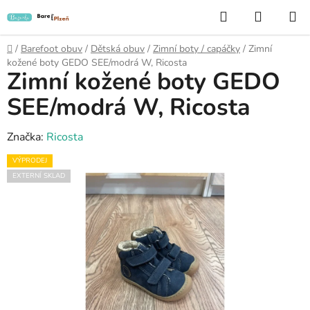
Přejít
Hledat
NÁKUP
na
KOŠÍK
obsah
Domů
/
Barefoot obuv
/
Dětská obuv
/
Zimní boty / capáčky
/
Zimní
kožené boty GEDO SEE/modrá W, Ricosta
Zimní kožené boty GEDO
SEE/modrá W, Ricosta
Značka:
Ricosta
VÝPRODEJ
EXTERNÍ SKLAD