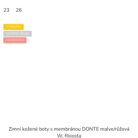
23
26
VÝPRODEJ
EXTERNÍ SKLAD
MEMBRÁNA
Zimní kožené boty s membránou DONTE malve/růžová
W, Ricosta