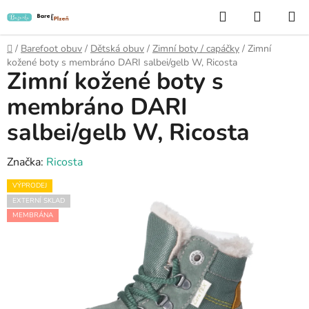
Přejít
Hledat
NÁKUP
na
KOŠÍK
obsah
Domů
/
Barefoot obuv
/
Dětská obuv
/
Zimní boty / capáčky
/
Zimní
kožené boty s membráno DARI salbei/gelb W, Ricosta
Zimní kožené boty s
membráno DARI
salbei/gelb W, Ricosta
Značka:
Ricosta
VÝPRODEJ
EXTERNÍ SKLAD
MEMBRÁNA