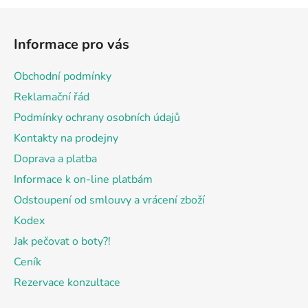
Z
á
Informace pro vás
p
a
Obchodní podmínky
t
Reklamační řád
í
Podmínky ochrany osobních údajů
Kontakty na prodejny
Doprava a platba
Informace k on-line platbám
Odstoupení od smlouvy a vrácení zboží
Kodex
Jak pečovat o boty?!
Ceník
Rezervace konzultace