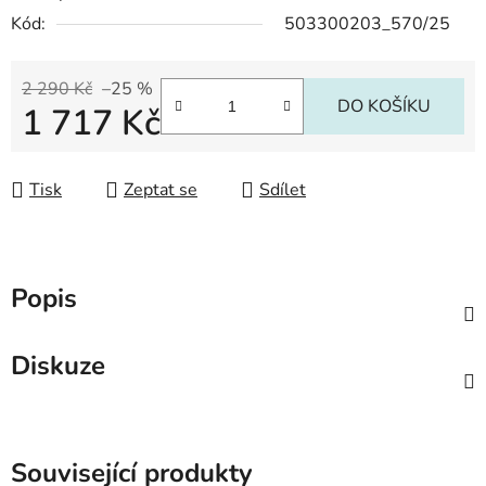
Kód:
503300203_570/25
2 290 Kč
–25 %
DO KOŠÍKU
1 717 Kč
Měrná cena:
Tisk
Zeptat se
Sdílet
Popis
Diskuze
Související produkty