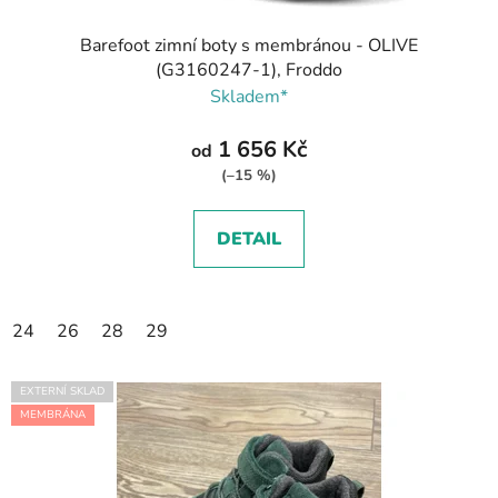
ů
Barefoot zimní boty s membránou - OLIVE
(G3160247-1), Froddo
Skladem*
1 656 Kč
od
(–15 %)
DETAIL
24
26
28
29
EXTERNÍ SKLAD
MEMBRÁNA