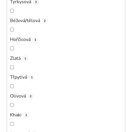
Tyrkysová
3
Béžová/tělová
2
Hořčicová
1
Zlatá
1
Třpytivá
1
Olivová
2
Khaki
1