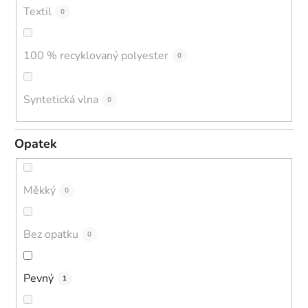
Textil
0
100 % recyklovaný polyester
0
Syntetická vlna
0
Opatek
Měkký
0
Bez opatku
0
Pevný
1