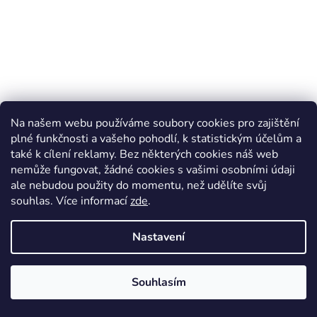
Na našem webu používáme soubory cookies pro zajištění
plné funkčnosti a vašeho pohodlí, k statistickým účelům a
také k cílení reklamy. Bez některých cookies náš web
Zateplená barefoot kotníková obuv - BEAU WOOL
nemůže fungovat, žádné cookies s vašimi osobními údaji
KHAKI, KOEL4kids
ale nebudou použity do momentu, než udělíte svůj
Skladem*
souhlas
.
Více informací
zde
.
1 950 Kč
Nastavení
DETAIL
Souhlasím