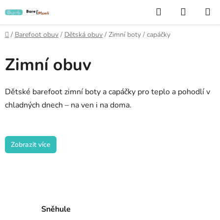
Přejít
Hledat
NÁKUP
na
KOŠÍK
obsah
Domů
/
Barefoot obuv
/
Dětská obuv
/
Zimní boty / capáčky
Zimní obuv
Dětské barefoot zimní boty a capáčky pro teplo a pohodlí v
chladných dnech – na ven i na doma.
Zobrazit více
Sněhule