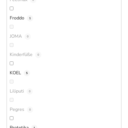
Froddo
1
JOMA
0
Kinderfüße
0
KOEL
5
Liliputi
0
Pegres
0
Protetika
1