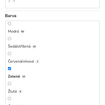
3
0
Barva
Modrá
50
Šedá/stříbrná
15
Červená/vínová
2
Zelená
10
Žlutá
6