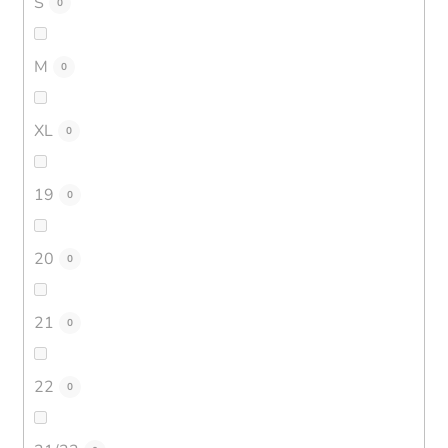
S
0
M
0
XL
0
19
0
20
0
21
0
22
0