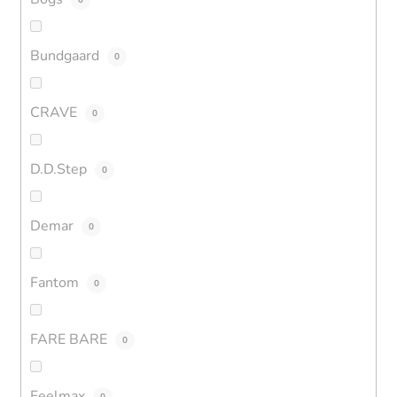
Bundgaard
0
CRAVE
0
D.D.Step
0
Demar
0
Fantom
0
FARE BARE
0
Feelmax
0