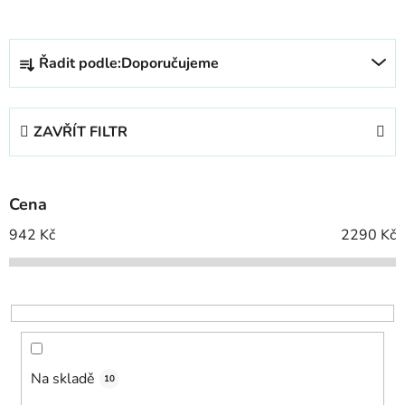
Ř
Řadit podle:
Doporučujeme
a
z
e
ZAVŘÍT FILTR
n
í
p
Cena
r
o
942
Kč
2290
Kč
d
u
k
t
ů
Na skladě
10