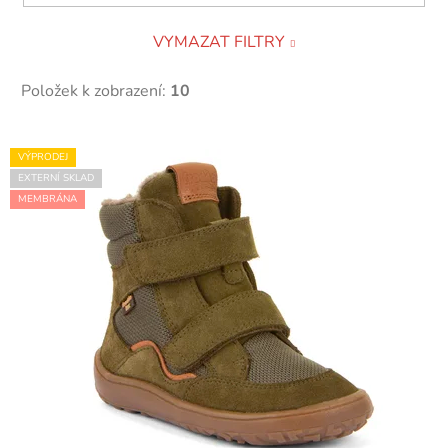
VYMAZAT FILTRY
Položek k zobrazení:
10
V
VÝPRODEJ
ý
EXTERNÍ SKLAD
p
MEMBRÁNA
i
s
p
r
o
d
u
k
t