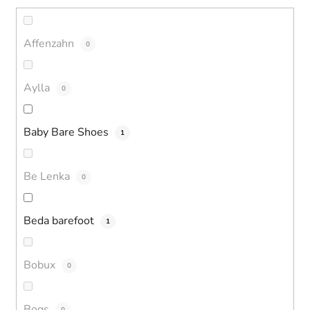
Affenzahn
0
Aylla
0
Baby Bare Shoes
1
Be Lenka
0
Beda barefoot
1
Bobux
0
Bogs
0