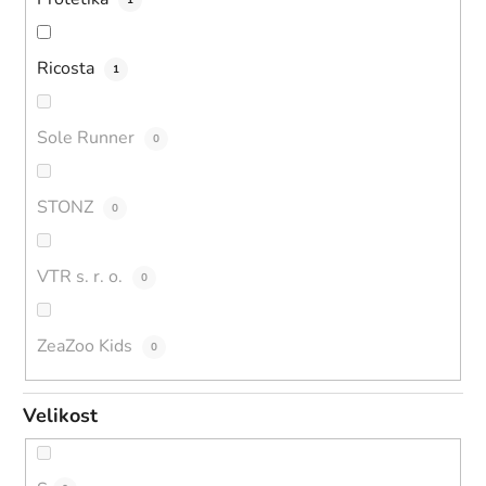
Ricosta
1
Sole Runner
0
STONZ
0
VTR s. r. o.
0
ZeaZoo Kids
0
Velikost