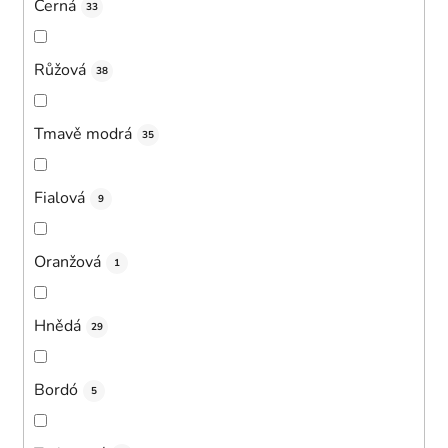
Černá
33
Růžová
38
Tmavě modrá
35
Fialová
9
Oranžová
1
Hnědá
29
Bordó
5