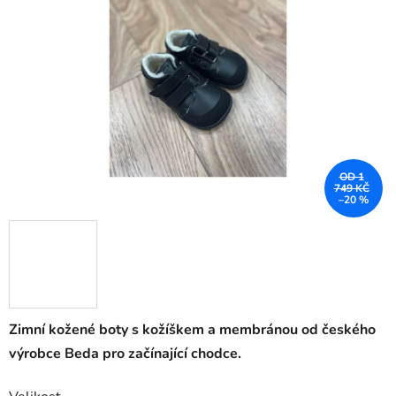
OD 1
749 KČ
–20 %
Zimní kožené boty s kožíškem a membránou od českého
výrobce Beda pro začínající chodce.