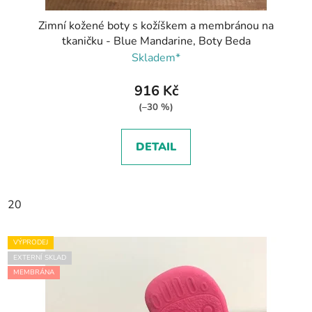
Zimní kožené boty s kožíškem a membránou na
tkaničku - Blue Mandarine, Boty Beda
Skladem*
916 Kč
(–30 %)
DETAIL
20
VÝPRODEJ
EXTERNÍ SKLAD
MEMBRÁNA