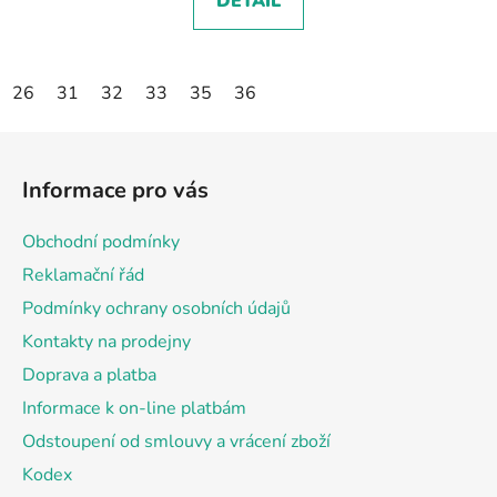
DETAIL
26
31
32
33
35
36
Z
á
Informace pro vás
p
a
Obchodní podmínky
t
Reklamační řád
í
Podmínky ochrany osobních údajů
Kontakty na prodejny
Doprava a platba
Informace k on-line platbám
Odstoupení od smlouvy a vrácení zboží
Kodex