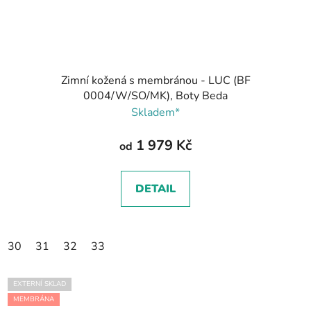
Zimní kožená s membránou - LUC (BF
0004/W/SO/MK), Boty Beda
Skladem*
1 979 Kč
od
DETAIL
30
31
32
33
EXTERNÍ SKLAD
MEMBRÁNA