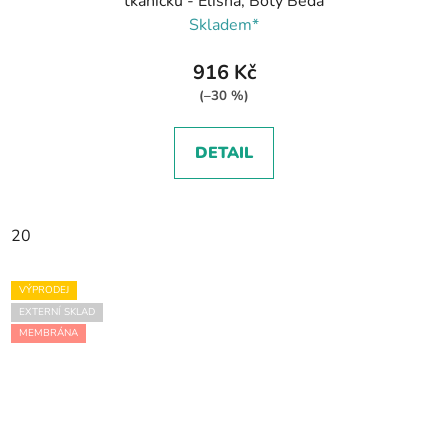
tkaničku - Elisha, Boty Beda
Skladem*
916 Kč
(–30 %)
DETAIL
20
VÝPRODEJ
EXTERNÍ SKLAD
MEMBRÁNA