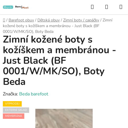
Přejít
Hledat
NÁKUP
na
KOŠÍK
obsah
Domů
/
Barefoot obuv
/
Dětská obuv
/
Zimní boty / capáčky
/
Zimní
kožené boty s kožíškem a membránou - Just Black (BF
0001/W/MK/SO), Boty Beda
Zimní kožené boty s
kožíškem a membránou -
Just Black (BF
0001/W/MK/SO), Boty
Beda
Značka:
Beda barefoot
VÝPRODEJ
EXTERNÍ SKLAD
MEMBRÁNA