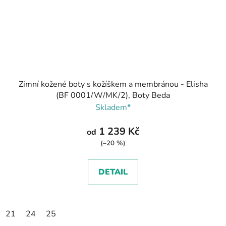
Zimní kožené boty s kožíškem a membránou - Elisha
(BF 0001/W/MK/2), Boty Beda
Skladem*
1 239 Kč
od
(–20 %)
DETAIL
21
24
25