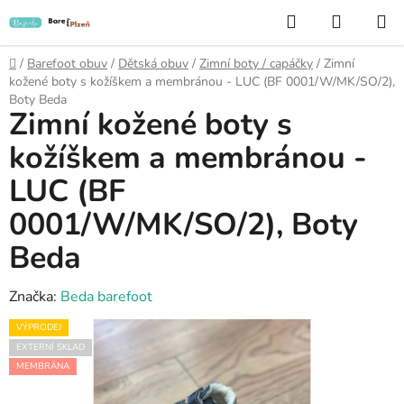
Přejít
Hledat
NÁKUP
na
KOŠÍK
obsah
Domů
/
Barefoot obuv
/
Dětská obuv
/
Zimní boty / capáčky
/
Zimní
kožené boty s kožíškem a membránou - LUC (BF 0001/W/MK/SO/2),
Boty Beda
Zimní kožené boty s
kožíškem a membránou -
LUC (BF
0001/W/MK/SO/2), Boty
Beda
Značka:
Beda barefoot
VÝPRODEJ
EXTERNÍ SKLAD
MEMBRÁNA