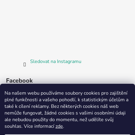
Sledovat na Instagramu
Facebook
Na našem webu používáme soubory cookies pro zajištění
plné funkčnosti a vašeho pohodlí, k statistickým účelům a
také k cílení reklamy. Bez některých cookies náš web
nemůže fungovat, žádné cookies s vašimi osobními údaji
ale nebudou použity do momentu, než udělíte svůj
Partnerská prodejna Barefoot Plzeň
souhlas
.
Více informací
zde
.