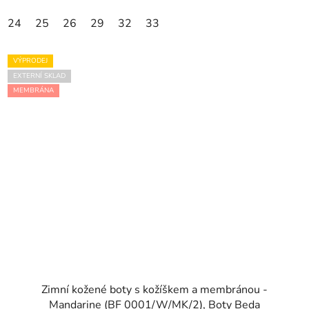
24
25
26
29
32
33
VÝPRODEJ
EXTERNÍ SKLAD
MEMBRÁNA
Zimní kožené boty s kožíškem a membránou -
Mandarine (BF 0001/W/MK/2), Boty Beda