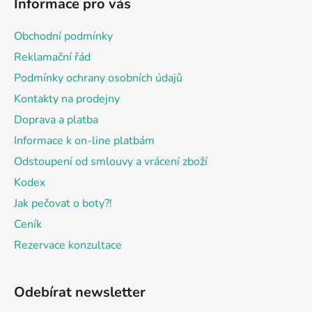
Informace pro vás
p
a
Obchodní podmínky
t
Reklamační řád
í
Podmínky ochrany osobních údajů
Kontakty na prodejny
Doprava a platba
Informace k on-line platbám
Odstoupení od smlouvy a vrácení zboží
Kodex
Jak pečovat o boty?!
Ceník
Rezervace konzultace
Odebírat newsletter