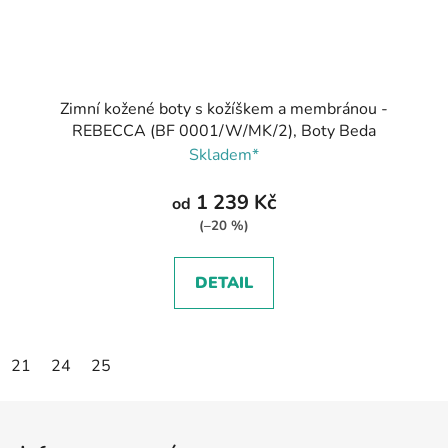
Zimní kožené boty s kožíškem a membránou -
REBECCA (BF 0001/W/MK/2), Boty Beda
Skladem*
1 239 Kč
od
(–20 %)
DETAIL
21
24
25
Z
á