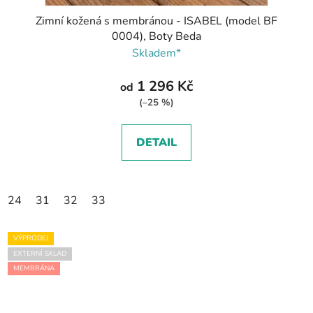
Zimní kožená s membránou - ISABEL (model BF
0004), Boty Beda
Skladem*
1 296 Kč
od
(–25 %)
DETAIL
24
31
32
33
VÝPRODEJ
EXTERNÍ SKLAD
MEMBRÁNA