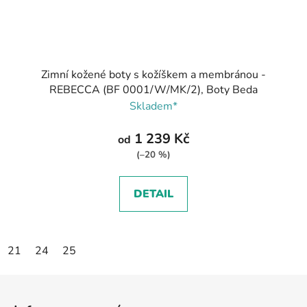
Zimní kožené boty s kožíškem a membránou -
REBECCA (BF 0001/W/MK/2), Boty Beda
Skladem*
1 239 Kč
od
(–20 %)
DETAIL
21
24
25
Z
á