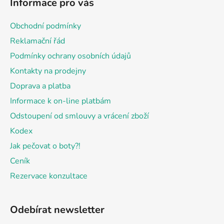
Informace pro vás
p
a
Obchodní podmínky
t
Reklamační řád
í
Podmínky ochrany osobních údajů
Kontakty na prodejny
Doprava a platba
Informace k on-line platbám
Odstoupení od smlouvy a vrácení zboží
Kodex
Jak pečovat o boty?!
Ceník
Rezervace konzultace
Odebírat newsletter