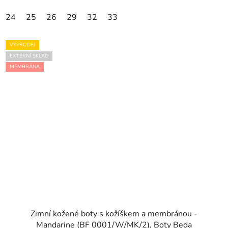
24
25
26
29
32
33
VÝPRODEJ
EXTERNÍ SKLAD
MEMBRÁNA
Zimní kožené boty s kožíškem a membránou -
Mandarine (BF 0001/W/MK/2), Boty Beda