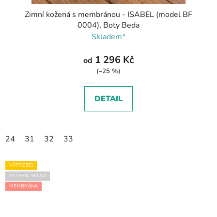
Zimní kožená s membránou - ISABEL (model BF
0004), Boty Beda
Skladem*
1 296 Kč
od
(–25 %)
DETAIL
24
31
32
33
VÝPRODEJ
EXTERNÍ SKLAD
MEMBRÁNA