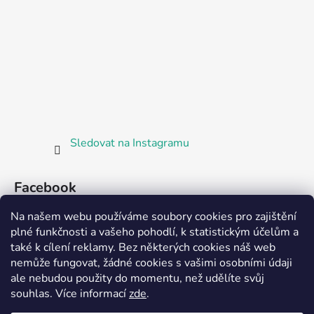
Sledovat na Instagramu
Facebook
Na našem webu používáme soubory cookies pro zajištění
plné funkčnosti a vašeho pohodlí, k statistickým účelům a
také k cílení reklamy. Bez některých cookies náš web
nemůže fungovat, žádné cookies s vašimi osobními údaji
ale nebudou použity do momentu, než udělíte svůj
Partnerská prodejna Barefoot Plzeň
souhlas
.
Více informací
zde
.