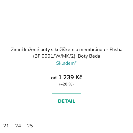
Zimní kožené boty s kožíškem a membránou - Elisha
(BF 0001/W/MK/2), Boty Beda
Skladem*
1 239 Kč
od
(–20 %)
DETAIL
21
24
25