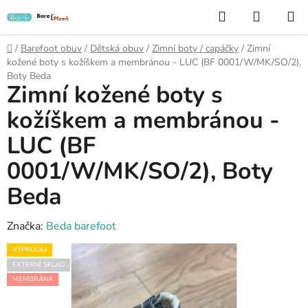
Přejít
Hledat
NÁKUP
na
KOŠÍK
obsah
Domů
/
Barefoot obuv
/
Dětská obuv
/
Zimní boty / capáčky
/
Zimní
kožené boty s kožíškem a membránou - LUC (BF 0001/W/MK/SO/2),
Boty Beda
Zimní kožené boty s
kožíškem a membránou -
LUC (BF
0001/W/MK/SO/2), Boty
Beda
Značka:
Beda barefoot
VÝPRODEJ
EXTERNÍ SKLAD
MEMBRÁNA