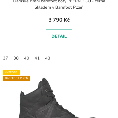
Dámské zimní barefoot boty PEERKO GO - černá
Skladem v Barefoot Plzeň
3 790 Kč
DETAIL
37
38
40
41
43
VÝPRODEJ
BAREFOOT PLZEŇ