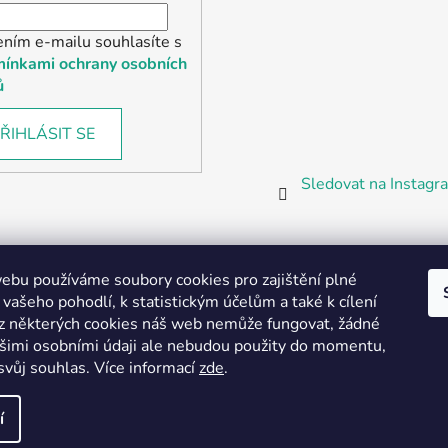
ením e-mailu souhlasíte s
ínkami ochrany osobních
ů
ŘIHLÁSIT SE
Sledovat na Instag
bu používáme soubory cookies pro zajištění plné
 vašeho pohodlí, k statistickým účelům a také k cílení
z některých cookies náš web nemůže fungovat, žádné
Partnerská prodejna Barefoot Plzeň
ašimi osobními údaji ale nebudou použity do momentu,
svůj souhlas
.
Více informací
zde
.
í
vyhrazena.