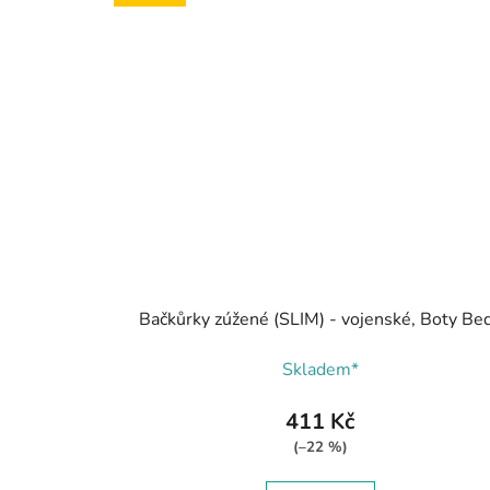
Bačkůrky zúžené (SLIM) - vojenské, Boty Be
Skladem*
411 Kč
(–22 %)