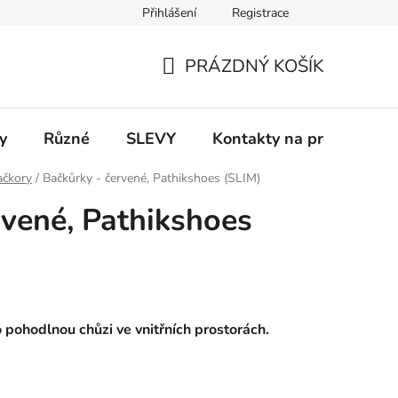
Přihlášení
Registrace
 a platba
Informace k on-line platbám
Odstoupení od smlou
PRÁZDNÝ KOŠÍK
NÁKUPNÍ
KOŠÍK
y
Různé
SLEVY
Kontakty na prodejny
ačkory
/
Bačkůrky - červené, Pathikshoes (SLIM)
rvené, Pathikshoes
pohodlnou chůzi ve vnitřních prostorách.