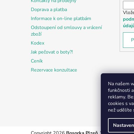
Kontakty na prodejny
Doprava a platba
Vlož
Informace k on-line platbám
podm
údaj
Odstoupení od smlouvy a vrácení
zboží
P
Kodex
Jak pečovat o boty?!
Ceník
Rezervace konzultace
Na našem we
funkčnosti a
reklamy. Be
cookies s v
než udělíte 
Nastaven
Copyright 2026
Bosorka Plzeň
. Všechna práva 