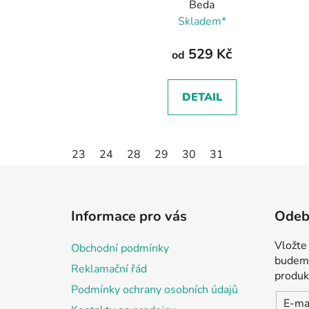
Beda
Skladem*
529 Kč
od
DETAIL
23
24
28
29
30
31
Z
á
Informace pro vás
Odebí
p
a
Vložte
Obchodní podmínky
t
budeme
Reklamační řád
í
produk
Podmínky ochrany osobních údajů
E-ma