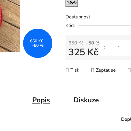
Dostupnost
Kód:
650 KČ
650 Kč
–50 %
–50 %
325 Kč
Měrná cena:
Tisk
Zeptat se
Popis
Diskuze
Dopl