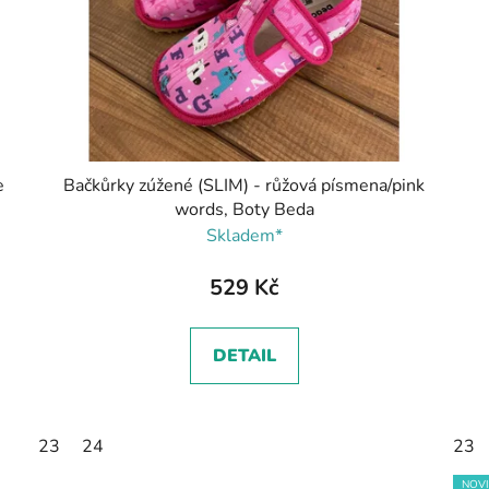
e
Bačkůrky zúžené (SLIM) - růžová písmena/pink
words, Boty Beda
Skladem*
529 Kč
DETAIL
23
24
23
NOV