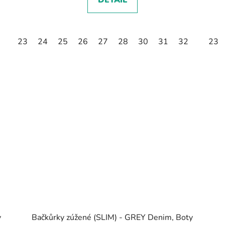
DETAIL
23
24
25
26
27
28
30
31
32
23
y
Bačkůrky zúžené (SLIM) - GREY Denim, Boty