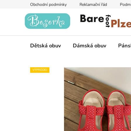
Přejít
Obchodní podmínky
Reklamační řád
Podmí
na
obsah
Dětská obuv
Dámská obuv
Páns
VÝPRODEJ