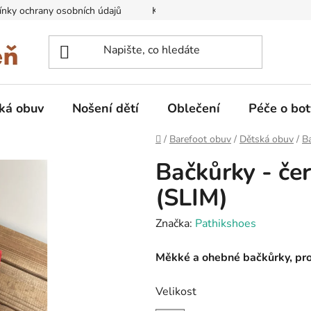
nky ochrany osobních údajů
Kontakty na prodejny
Doprava
ká obuv
Nošení dětí
Oblečení
Péče o bot
Domů
/
Barefoot obuv
/
Dětská obuv
/
B
Bačkůrky - če
(SLIM)
Značka:
Pathikshoes
Měkké a ohebné bačkůrky, pro 
Velikost