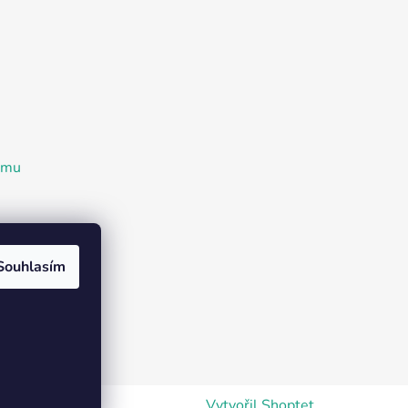
ramu
Souhlasím
Vytvořil Shoptet