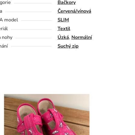
gorie
Bačkory
a
Červená/vínová
A model
SLIM
riál
Textil
a nohy
Úzká
,
Normální
nání
Suchý zip