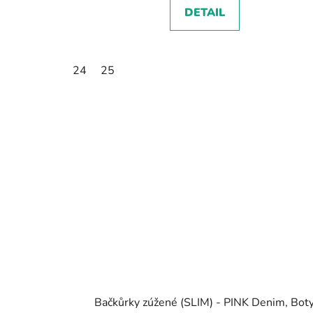
DETAIL
24
25
Bačkůrky zúžené (SLIM) - PINK Denim, Bot