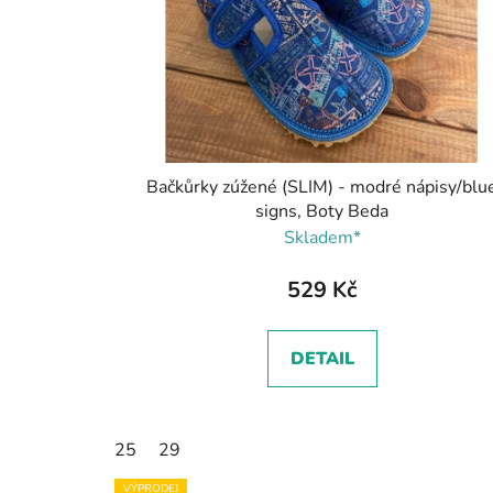
Bačkůrky zúžené (SLIM) - modré nápisy/blu
signs, Boty Beda
Skladem*
529 Kč
DETAIL
25
29
VÝPRODEJ