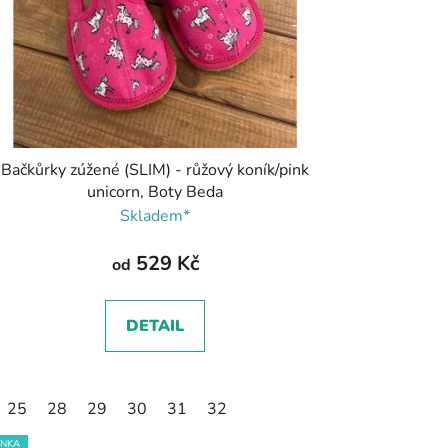
Bačkůrky zúžené (SLIM) - růžový koník/pink
unicorn, Boty Beda
Skladem*
529 Kč
od
DETAIL
25
28
29
30
31
32
INKA