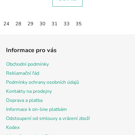
24
28
29
30
31
33
35
Z
á
Informace pro vás
p
a
Obchodní podmínky
t
Reklamační řád
í
Podmínky ochrany osobních údajů
Kontakty na prodejny
Doprava a platba
Informace k on-line platbám
Odstoupení od smlouvy a vrácení zboží
Kodex