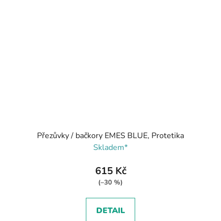
Přezůvky / bačkory EMES BLUE, Protetika
Skladem*
615 Kč
(–30 %)
DETAIL