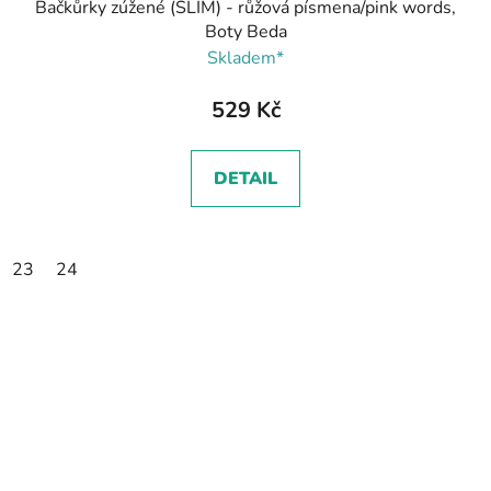
Bačkůrky zúžené (SLIM) - růžová písmena/pink words,
Boty Beda
Skladem*
529 Kč
DETAIL
23
24