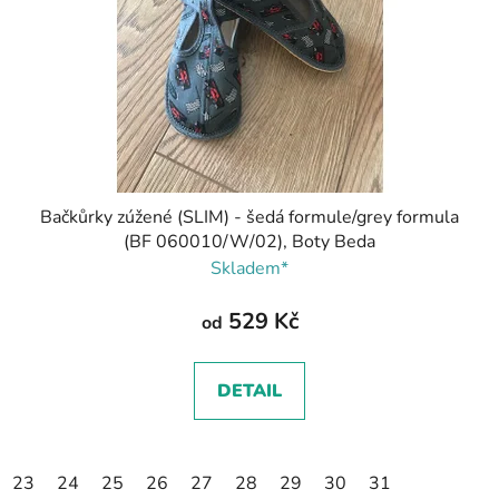
Bačkůrky zúžené (SLIM) - šedá formule/grey formula
(BF 060010/W/02), Boty Beda
Skladem*
529 Kč
od
DETAIL
23
24
25
26
27
28
29
30
31