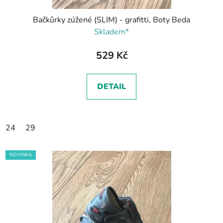
Bačkůrky zúžené (SLIM) - grafitti, Boty Beda
Skladem*
529 Kč
DETAIL
24
29
NOVINKA