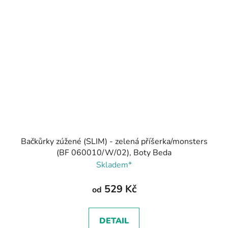
Bačkůrky zúžené (SLIM) - zelená příšerka/monsters
(BF 060010/W/02), Boty Beda
Skladem*
529 Kč
od
DETAIL