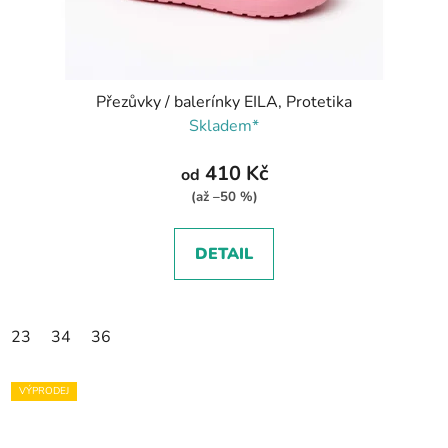
Přezůvky / balerínky EILA, Protetika
Skladem*
410 Kč
od
(až –50 %)
DETAIL
23
34
36
VÝPRODEJ