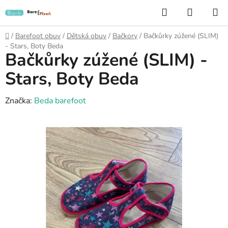
Přejít
Hledat
NÁKUP
na
KOŠÍK
obsah
Domů
/
Barefoot obuv
/
Dětská obuv
/
Bačkory
/
Bačkůrky zúžené (SLIM)
- Stars, Boty Beda
Bačkůrky zúžené (SLIM) -
Stars, Boty Beda
Značka:
Beda barefoot