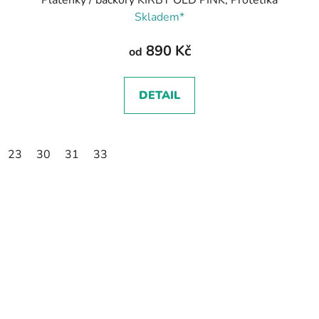
Plátěňky / bačkory KIRBY OLD PINK, Protetika
Skladem*
890 Kč
od
DETAIL
23
30
31
33