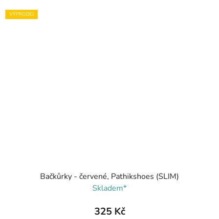
VÝPRODEJ
Bačkůrky - červené, Pathikshoes (SLIM)
Skladem*
325 Kč