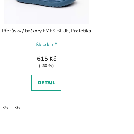
Přezůvky / bačkory EMES BLUE, Protetika
Skladem*
615 Kč
(–30 %)
DETAIL
3
34
35
35
36