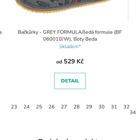
a
Bačkůrky - GREY FORMULA/šedá formule (BF
060010/W), Boty Beda
Skladem*
529 Kč
od
DETAIL
23
24
25
26
27
28
29
30
31
32
3
34