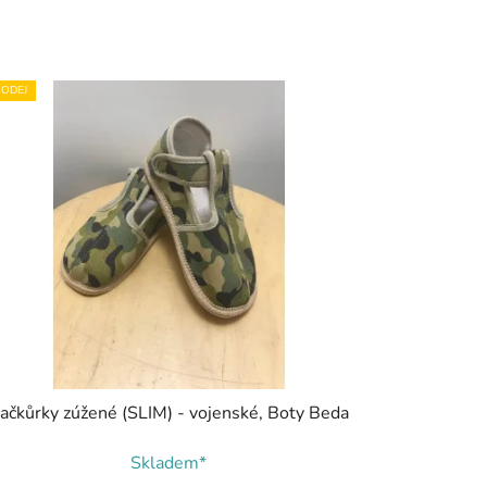
ODEJ
ačkůrky zúžené (SLIM) - vojenské, Boty Beda
Skladem*