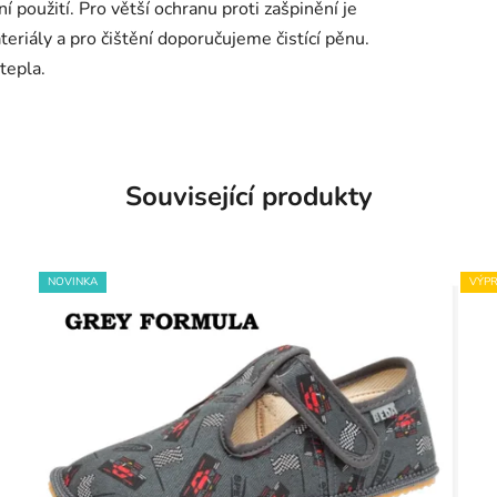
í použití. Pro větší ochranu proti zašpinění je
teriály a pro čištění doporučujeme čistící pěnu.
tepla.
Související produkty
NOVINKA
VÝPR