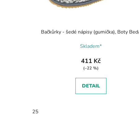
Bačkůrky - šedé nápisy (gumička), Boty Bed
Skladem*
411 Kč
(–22 %)
DETAIL
25