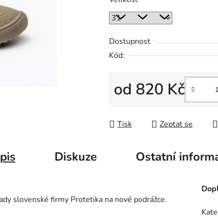
Dostupnost
Kód:
od
820 Kč
Měrná cena:
Tisk
Zeptat se
pis
Diskuze
Ostatní inform
Dopl
 řady slovenské firmy Protetika na nové podrážce.
Kate