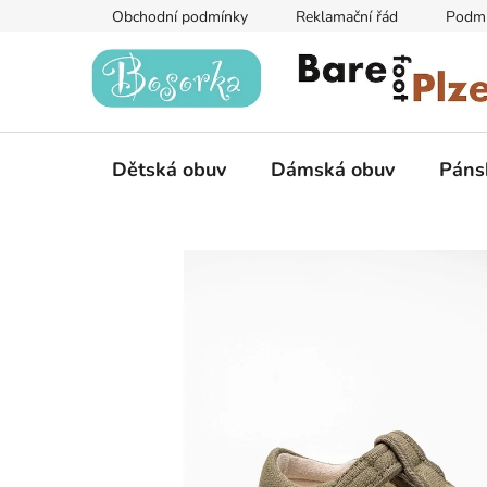
Přejít
Obchodní podmínky
Reklamační řád
Podmí
na
obsah
Dětská obuv
Dámská obuv
Páns