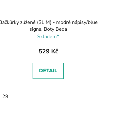
Bačkůrky zúžené (SLIM) - modré nápisy/blue
signs, Boty Beda
Skladem*
529 Kč
DETAIL
29