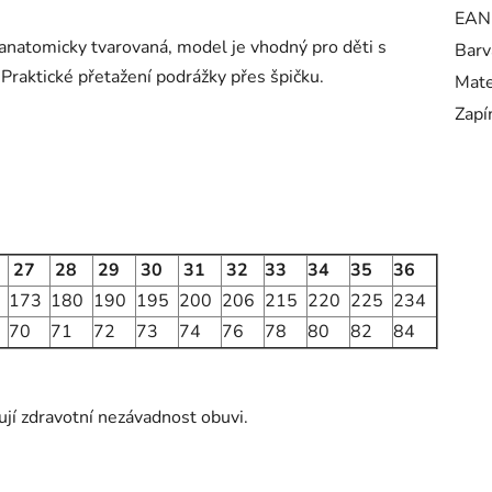
EAN
anatomicky tvarovaná, model je vhodný pro děti s
Barv
. Praktické přetažení podrážky přes špičku.
Mate
Zapí
27
28
29
30
31
32
33
34
35
36
173
180
190
195
200
206
215
220
225
234
70
71
72
73
74
76
78
80
82
84
ují zdravotní nezávadnost obuvi.