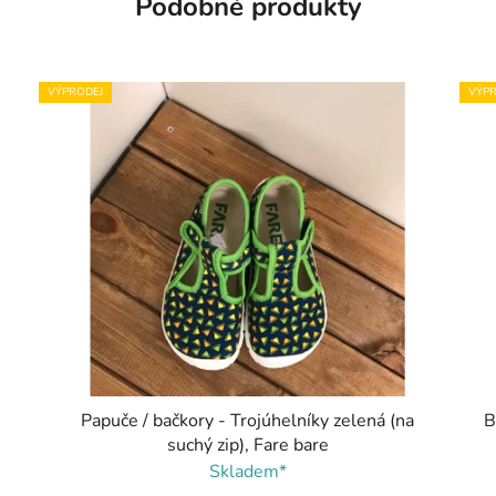
Podobné produkty
VÝPRODEJ
VÝPR
Papuče / bačkory - Trojúhelníky zelená (na
B
suchý zip), Fare bare
Skladem*