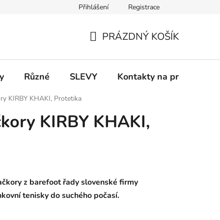
Přihlášení
Registrace
 a platba
Informace k on-line platbám
Odstoupení od smlou
PRÁZDNÝ KOŠÍK
NÁKUPNÍ
KOŠÍK
y
Různé
SLEVY
Kontakty na prodejny
ory KIRBY KHAKI, Protetika
čkory KIRBY KHAKI,
bačkory
z barefoot řady slovenské firmy
enkovní tenisky do suchého počasí.