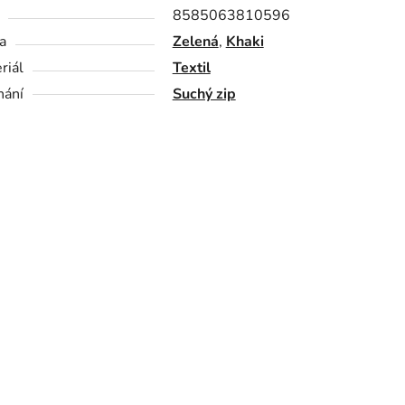
8585063810596
a
Zelená
,
Khaki
riál
Textil
nání
Suchý zip