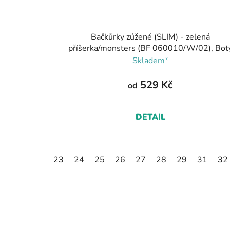
Bačkůrky zúžené (SLIM) - zelená
příšerka/monsters (BF 060010/W/02), Bot
Beda
Skladem*
529 Kč
od
DETAIL
23
24
25
26
27
28
29
31
32