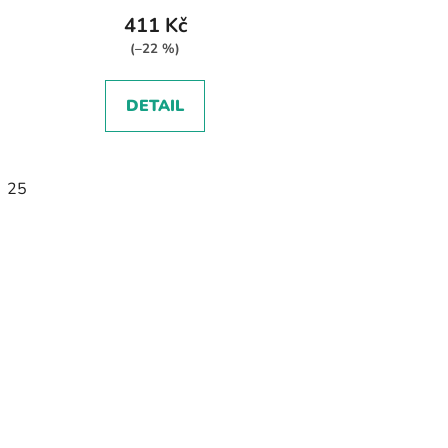
411 Kč
(–22 %)
DETAIL
25