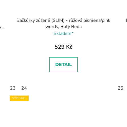
Bačkůrky zúžené (SLIM) - růžová písmena/pink
y
words, Boty Beda
Skladem*
529 Kč
DETAIL
23
24
25
VÝPRODEJ