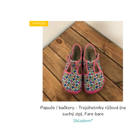
VÝPRODEJ
Papuče / bačkory - Trojúhelníky růžová (na
suchý zip), Fare bare
Skladem*