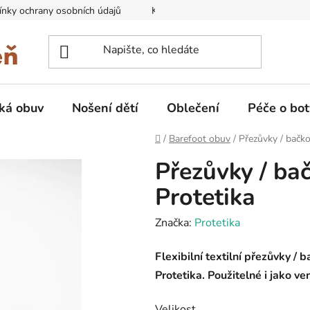
nky ochrany osobních údajů
Kontakty na prodejny
Doprava
ká obuv
Nošení dětí
Oblečení
Péče o bot
Domů
/
Barefoot obuv
/
Přezůvky / bačk
Přezůvky / ba
Protetika
Značka:
Protetika
Flexibilní textilní přezůvky / 
Protetika. Použitelné i jako v
Velikost