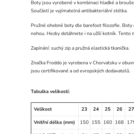
Boty jsou vyrobené v kombinaci hladké a brouše
Součástí je vyjímatelná antibakteriální stélka.
Pružné ohebné boty dle barefoot filozofie. Boty
nohou. Hezky dotáhnete i na užší kotník. Ten
Zapínání: suchý zip a pružná elastická tkanička.
Značka Froddo je vyrobena v Chorvatsku v obuvni
jsou certifikované a od evropských dodavatelů.
Tabulka velikostí:
Velikost
23
24
25
26
2
Vnitřní délka (mm)
150
155
160
168
17