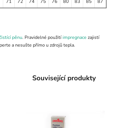
0
71
72
74
75
76
80
83
85
87
čistící pěnu
. Pravidelné použití
impregnace
zajistí
eperte a nesušte přímo u zdrojů tepla.
Související produkty