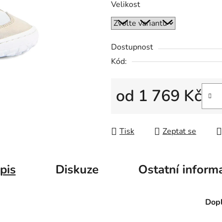
Velikost
Dostupnost
Kód:
od
1 769 Kč
Měrná cena:
Tisk
Zeptat se
pis
Diskuze
Ostatní inform
Dopl