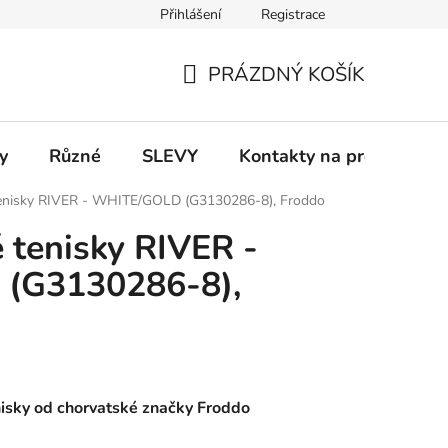
Přihlášení
Registrace
 a platba
Informace k on-line platbám
Odstoupení od smlou
PRÁZDNÝ KOŠÍK
NÁKUPNÍ
KOŠÍK
y
Různé
SLEVY
Kontakty na prodejny
 tenisky RIVER - WHITE/GOLD (G3130286-8), Froddo
é tenisky RIVER -
(G3130286-8),
nisky od chorvatské značky Froddo