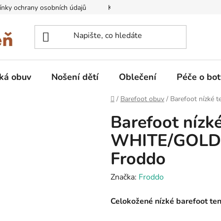
nky ochrany osobních údajů
Kontakty na prodejny
Doprava
ká obuv
Nošení dětí
Oblečení
Péče o bot
Domů
/
Barefoot obuv
/
Barefoot nízké
Barefoot nízk
WHITE/GOLD 
Froddo
Značka:
Froddo
Celokožené nízké barefoot te