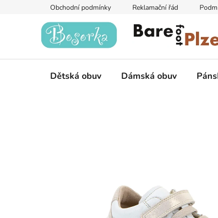
Přejít
Obchodní podmínky
Reklamační řád
Podmí
na
obsah
Dětská obuv
Dámská obuv
Páns