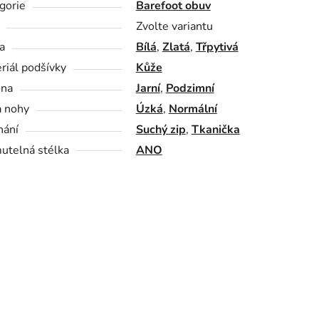
gorie
Barefoot obuv
Zvolte variantu
a
Bílá
,
Zlatá
,
Třpytivá
riál podšívky
Kůže
óna
Jarní
,
Podzimní
a nohy
Úzká
,
Normální
nání
Suchý zip
,
Tkanička
utelná stélka
ANO