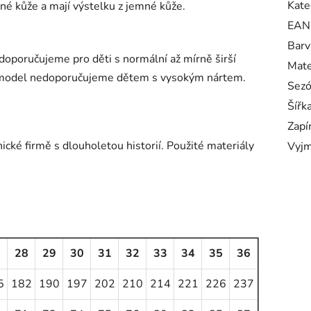
Kate
né kůže a mají výstelku z jemné kůže.
EAN
Barv
 doporučujeme pro děti s normální až mírně širší
Mate
to model nedoporučujeme dětem s vysokým nártem.
Sez
Šířk
Zapí
cké firmě s dlouholetou historií. Použité materiály
Vyjm
7
28
29
30
31
32
33
34
35
36
5
182
190
197
202
210
214
221
226
237