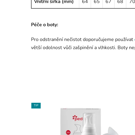
Vnitřní šířka (mm)
64
65
67
68
7
Péče o boty:
Pro odstranění nečistot doporučujeme používat
větší odolnost vůči zašpinění a vlhkosti. Boty n
TIP