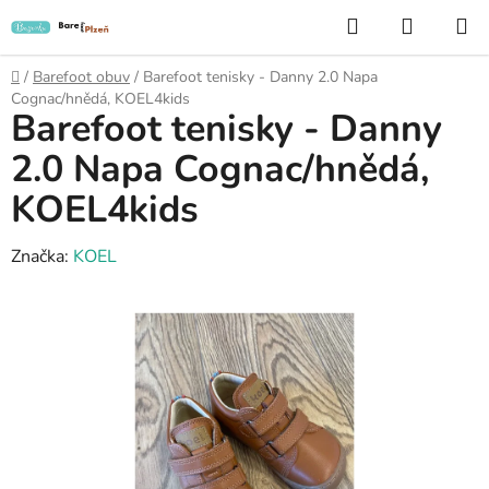
Přejít
Hledat
NÁKUP
na
KOŠÍK
obsah
Domů
/
Barefoot obuv
/
Barefoot tenisky - Danny 2.0 Napa
Cognac/hnědá, KOEL4kids
Barefoot tenisky - Danny
2.0 Napa Cognac/hnědá,
KOEL4kids
Značka:
KOEL