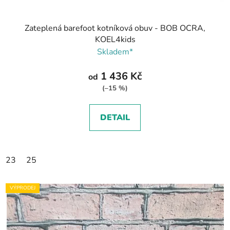
Zateplená barefoot kotníková obuv - BOB OCRA,
KOEL4kids
Skladem*
1 436 Kč
od
(–15 %)
DETAIL
23
25
VÝPRODEJ