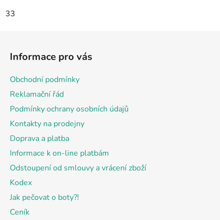
33
Z
á
Informace pro vás
p
a
Obchodní podmínky
t
Reklamační řád
í
Podmínky ochrany osobních údajů
Kontakty na prodejny
Doprava a platba
Informace k on-line platbám
Odstoupení od smlouvy a vrácení zboží
Kodex
Jak pečovat o boty?!
Ceník