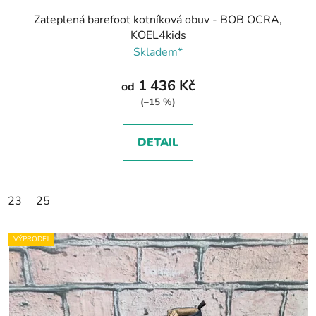
Zateplená barefoot kotníková obuv - BOB OCRA,
KOEL4kids
Skladem*
1 436 Kč
od
(–15 %)
DETAIL
23
25
VÝPRODEJ