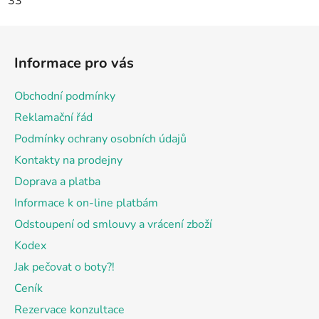
33
Z
á
Informace pro vás
p
a
Obchodní podmínky
t
Reklamační řád
í
Podmínky ochrany osobních údajů
Kontakty na prodejny
Doprava a platba
Informace k on-line platbám
Odstoupení od smlouvy a vrácení zboží
Kodex
Jak pečovat o boty?!
Ceník
Rezervace konzultace