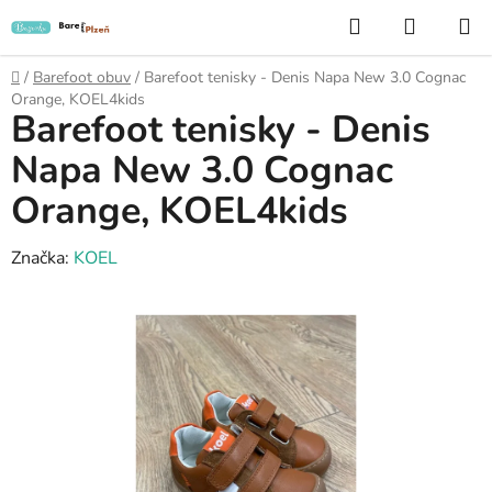
Přejít
Hledat
NÁKUP
na
KOŠÍK
obsah
Domů
/
Barefoot obuv
/
Barefoot tenisky - Denis Napa New 3.0 Cognac
Orange, KOEL4kids
Barefoot tenisky - Denis
Napa New 3.0 Cognac
Orange, KOEL4kids
Značka:
KOEL