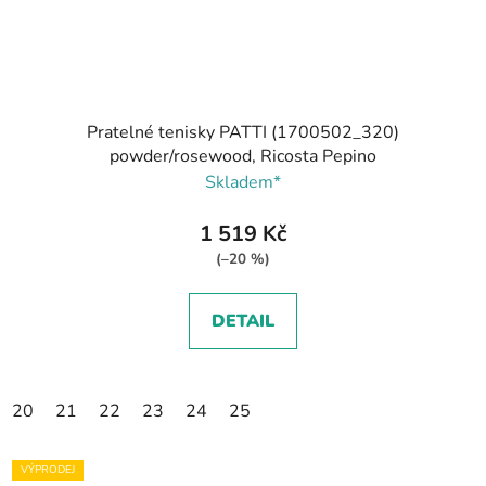
Pratelné tenisky PATTI (1700502_320)
powder/rosewood, Ricosta Pepino
Skladem*
1 519 Kč
(–20 %)
DETAIL
20
21
22
23
24
25
VÝPRODEJ