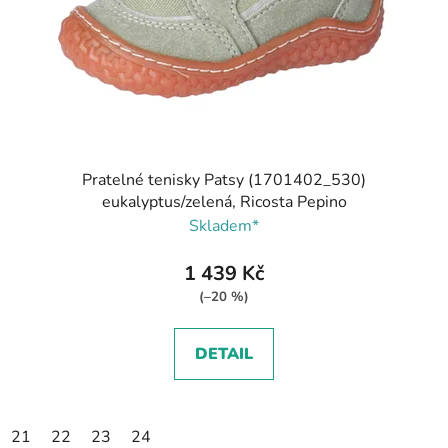
Pratelné tenisky Patsy (1701402_530)
eukalyptus/zelená, Ricosta Pepino
Skladem*
1 439 Kč
(–20 %)
DETAIL
21
22
23
24