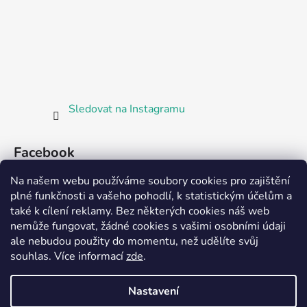
Sledovat na Instagramu
Facebook
Na našem webu používáme soubory cookies pro zajištění
plné funkčnosti a vašeho pohodlí, k statistickým účelům a
také k cílení reklamy. Bez některých cookies náš web
nemůže fungovat, žádné cookies s vašimi osobními údaji
ale nebudou použity do momentu, než udělíte svůj
Partnerská prodejna Barefoot Plzeň
souhlas
.
Více informací
zde
.
Nastavení