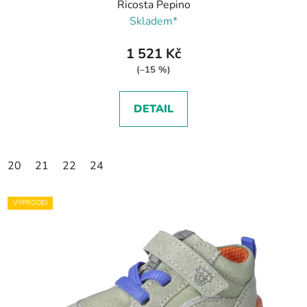
Ricosta Pepino
Skladem*
1 521 Kč
(–15 %)
DETAIL
20
21
22
24
VÝPRODEJ