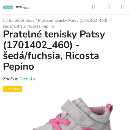
Přejít
Hledat
NÁKUP
na
KOŠÍK
obsah
Domů
/
Barefoot obuv
/
Pratelné tenisky Patsy (1701402_460) -
šedá/fuchsia, Ricosta Pepino
Pratelné tenisky Patsy
(1701402_460) -
šedá/fuchsia, Ricosta
Pepino
Značka:
Ricosta
VÝPRODEJ