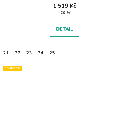
1 519 Kč
(–20 %)
DETAIL
21
22
23
24
25
VÝPRODEJ