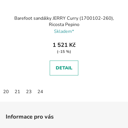
Barefoot sandálky JERRY Curry (1700102-260),
Ricosta Pepino
Skladem*
1 521 Kč
(–15 %)
DETAIL
20
21
23
24
Z
á
Informace pro vás
p
a