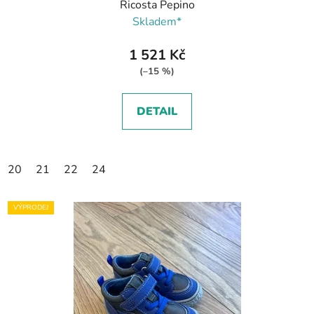
Ricosta Pepino
Skladem*
1 521 Kč
(–15 %)
DETAIL
20
21
22
24
VÝPRODEJ