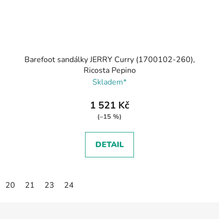
Barefoot sandálky JERRY Curry (1700102-260),
Ricosta Pepino
Skladem*
1 521 Kč
(–15 %)
DETAIL
20
21
23
24
Z