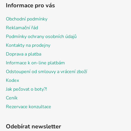
á
Informace pro vás
p
a
Obchodní podmínky
t
Reklamační řád
í
Podmínky ochrany osobních údajů
Kontakty na prodejny
Doprava a platba
Informace k on-line platbám
Odstoupení od smlouvy a vrácení zboží
Kodex
Jak pečovat o boty?!
Ceník
Rezervace konzultace
Odebírat newsletter