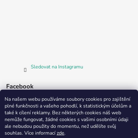
Sledovat na Instagramu
Facebook
Na našem webu používáme soubory cookies pro zajištění
plné funkčnosti a vašeho pohodlí, k statistickým účelům a
také k cílení reklamy. Bez některých cookies náš web
nemůže fungovat, žádné cookies s vašimi osobními údaji
ale nebudou použity do momentu, než udělíte svůj
Partnerská prodejna Barefoot Plzeň
souhlas
.
Více informací
zde
.