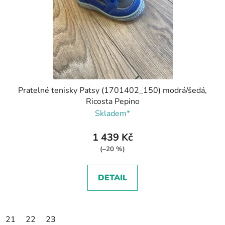
Pratelné tenisky Patsy (1701402_150) modrá/šedá,
Ricosta Pepino
Skladem*
1 439 Kč
(–20 %)
DETAIL
21
22
23