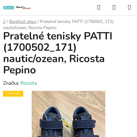
Přejít
Hledat
NÁKUP
na
KOŠÍK
obsah
Domů
/
Barefoot obuv
/
Pratelné tenisky PATTI (1700502_171)
nautic/ozean, Ricosta Pepino
Pratelné tenisky PATTI
(1700502_171)
nautic/ozean, Ricosta
Pepino
Značka:
Ricosta
VÝPRODEJ