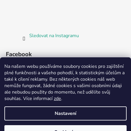
Sledovat na Instagramu
Facebook
Na našem webu používáme soubory cookies pro zajištění
plné funkčnosti a vašeho pohodlí, k statistickým účelům a
také k cílení reklamy. Bez některých cookies náš web
nemůže fungovat, žádné cookies s vašimi osobními údaji
ale nebudou použity do momentu, než udělíte svůj
Partnerská prodejna Barefoot Plzeň
souhlas
.
Více informací
zde
.
Nastavení
Vytvořil Shoptet