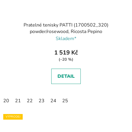
Pratelné tenisky PATTI (1700502_320)
powder/rosewood, Ricosta Pepino
Skladem*
1 519 Kč
(–20 %)
DETAIL
20
21
22
23
24
25
VÝPRODEJ