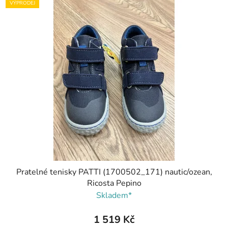
VÝPRODEJ
Pratelné tenisky PATTI (1700502_171) nautic/ozean,
Ricosta Pepino
Skladem*
1 519 Kč