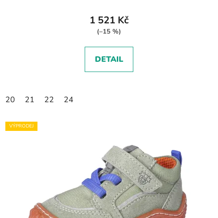
1 521 Kč
(–15 %)
DETAIL
20
21
22
24
VÝPRODEJ