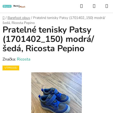
Přejít
Hledat
NÁKUP
na
KOŠÍK
obsah
Domů
/
Barefoot obuv
/
Pratelné tenisky Patsy (1701402_150) modrá/
šedá, Ricosta Pepino
Pratelné tenisky Patsy
(1701402_150) modrá/
šedá, Ricosta Pepino
Značka:
Ricosta
VÝPRODEJ