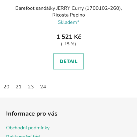
Barefoot sandálky JERRY Curry (1700102-260),
Ricosta Pepino
Skladem*
1 521 Kč
(–15 %)
DETAIL
20
21
23
24
Z
á
Informace pro vás
p
a
Obchodní podmínky
t