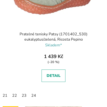
Pratelné tenisky Patsy (1701402_530)
eukalyptus/zelená, Ricosta Pepino
Skladem*
1 439 Kč
(–20 %)
DETAIL
21
22
23
24