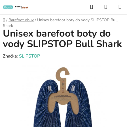
Přejít
Hledat
NÁKUP
na
KOŠÍK
obsah
Domů
/
Barefoot obuv
/
Unisex barefoot boty do vody SLIPSTOP Bull
Shark
Unisex barefoot boty do
vody SLIPSTOP Bull Shark
Značka:
SLIPSTOP