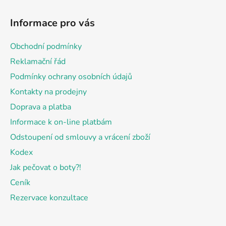
Z
á
Informace pro vás
p
a
Obchodní podmínky
t
Reklamační řád
í
Podmínky ochrany osobních údajů
Kontakty na prodejny
Doprava a platba
Informace k on-line platbám
Odstoupení od smlouvy a vrácení zboží
Kodex
Jak pečovat o boty?!
Ceník
Rezervace konzultace