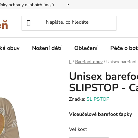
nky ochrany osobních údajů
Kontakty na prodejny
Doprava
ká obuv
Nošení dětí
Oblečení
Péče o bot
Domů
/
Barefoot obuv
/
Unisex barefoot
Unisex barefo
SLIPSTOP - C
Značka:
SLIPSTOP
Víceúčelové barefoot ťapky
Velikost