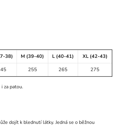
37-38)
M (39-40)
L (40-41)
XL (42-43)
245
255
265
275
i za patou.
že dojít k blednutí látky. Jedná se o běžnou