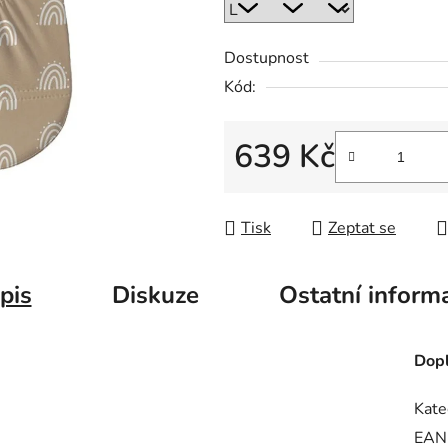
Dostupnost
Kód:
639 Kč
Měrná cena:
Tisk
Zeptat se
pis
Diskuze
Ostatní inform
Dopl
Kate
EAN