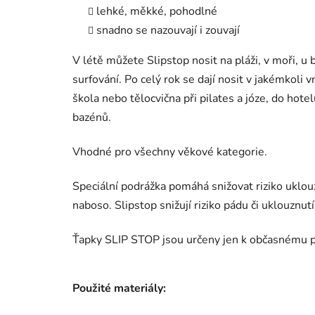
lehké, měkké, pohodlné
snadno se nazouvají i zouvají
V létě můžete Slipstop nosit na pláži, v moři, u b
surfování. Po celý rok se dají nosit v jakémkoli
škola nebo tělocvična při pilates a józe, do hot
bazénů.
Vhodné pro všechny věkové kategorie.
Speciální podrážka pomáhá snižovat riziko uklou
naboso. Slipstop snižují riziko pádu či uklouznutí
Ťapky SLIP STOP jsou určeny jen k občasnému p
Použité materiály: