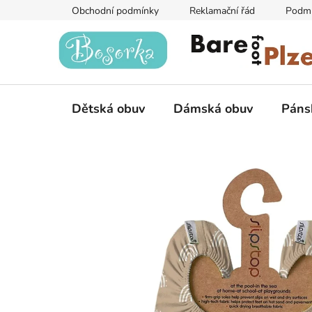
Přejít
Obchodní podmínky
Reklamační řád
Podmí
na
obsah
Dětská obuv
Dámská obuv
Páns