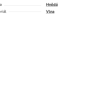
a
Hnědá
riál
Vlna