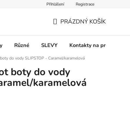
Přihlášení
Registrace
 a platba
Informace k on-line platbám
Odstoupení od smlou
PRÁZDNÝ KOŠÍK
NÁKUPNÍ
KOŠÍK
y
Různé
SLEVY
Kontakty na prodejny
 boty do vody SLIPSTOP - Caramel/karamelová
ot boty do vody
aramel/karamelová