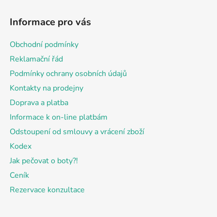
Z
á
Informace pro vás
p
a
Obchodní podmínky
t
Reklamační řád
í
Podmínky ochrany osobních údajů
Kontakty na prodejny
Doprava a platba
Informace k on-line platbám
Odstoupení od smlouvy a vrácení zboží
Kodex
Jak pečovat o boty?!
Ceník
Rezervace konzultace