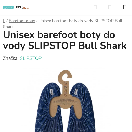
Přejít
Hledat
NÁKUP
na
KOŠÍK
obsah
Domů
/
Barefoot obuv
/
Unisex barefoot boty do vody SLIPSTOP Bull
Shark
Unisex barefoot boty do
vody SLIPSTOP Bull Shark
Značka:
SLIPSTOP