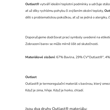
Outlast®
vytváří ideální teplotní podmínky a udržuje stálo
ať už díky rychlému pohybu či zvýšením okolní teploty,
Out
děti s problematickou pokožkou, ať už se jedná o alergiky, 
Doporučujeme dodržovat prací symboly uvedené na etiket
Zobrazení barev se může mírně lišit od skutečnosti.
Materiálové složení:
67% Bavlna, 29% CV"Outlast®", 4%
Outlast
Outlast® je termoregulační materiál s bavlnou, který omezu
Když je zima, hřeje. Když je horko, chladí.
Jsou dva druhy Outlast® materiálu: