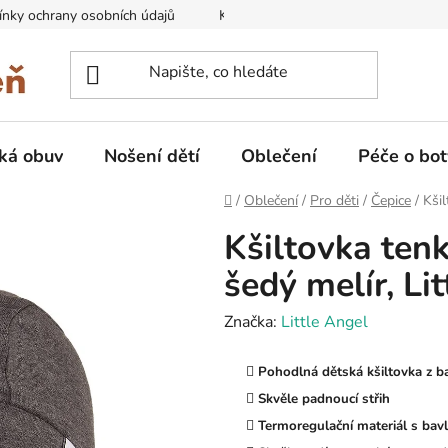
nky ochrany osobních údajů
Kontakty na prodejny
Doprava
ká obuv
Nošení dětí
Oblečení
Péče o bot
Domů
/
Oblečení
/
Pro děti
/
Čepice
/
Kši
Kšiltovka ten
šedý melír, Li
Značka:
Little Angel
Pohodlná dětská kšiltovka z b
Skvěle padnoucí střih
Termoregulační materiál s bavl