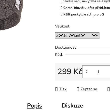
Skvěle sedí, nevytahá se a vydr
Chrání hlavičku před přehřátím
Kšilt poskytuje stín pro oči
Velikost
Dostupnost
Kód:
299 Kč
Měrná cena:
Tisk
Zeptat se
Popis
Diskuze