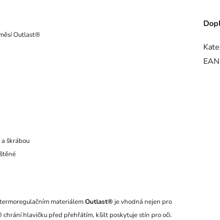
Dopl
íměsí Outlast®
Kate
EAN
í a škrábou
ištěné
 termoregulačním materiálem
Outlast®
je vhodná nejen pro
®
chrání hlavičku před přehřátím, kšilt poskytuje stín pro oči.