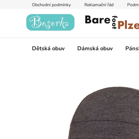
Přejít
Obchodní podmínky
Reklamační řád
Podmí
na
obsah
Dětská obuv
Dámská obuv
Páns