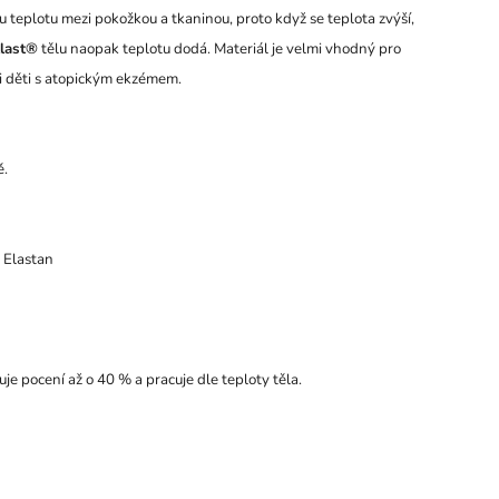
u teplotu mezi pokožkou a tkaninou, proto když se teplota zvýší,
last®
tělu naopak teplotu dodá. Materiál je velmi vhodný pro
či děti s atopickým ekzémem.
ě.
 Elastan
je pocení až o 40 % a pracuje dle teploty těla.