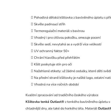
Pohodlná dětská kšiltovka z bavlněného úpletu s př
Skvěle padnoucí střih
Termoregulační materiál s bavlnou
Vhodný i pro citlivou pokožku, omezuje pocení
Skvěle sedí, nevytahá se a vydrží více velikostí
UV ochranný faktor 50+
Chrání hlavičku před přehřátím
Kšilt poskytuje stín pro oči
Nažehlené etikety: už žádné cedulky, které děti svěd
Na přední straně kšiltovky je našité logo, ostatní nat
Vhodná na více ročních období
Kvalitní zpracování od tradičního českého výrobce
Kšiltovka tenká Outlast®
z tenkého bavlněného úpletu s
chladnější dny, ale také do horkého léta. Materiál
Outlast