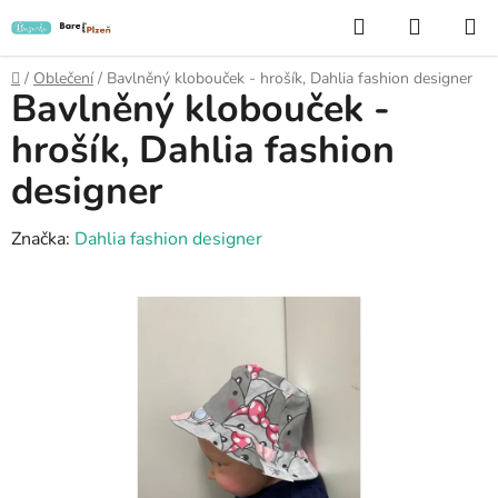
Přejít
Hledat
NÁKUP
na
KOŠÍK
obsah
Domů
/
Oblečení
/
Bavlněný klobouček - hrošík, Dahlia fashion designer
Bavlněný klobouček -
hrošík, Dahlia fashion
designer
Značka:
Dahlia fashion designer