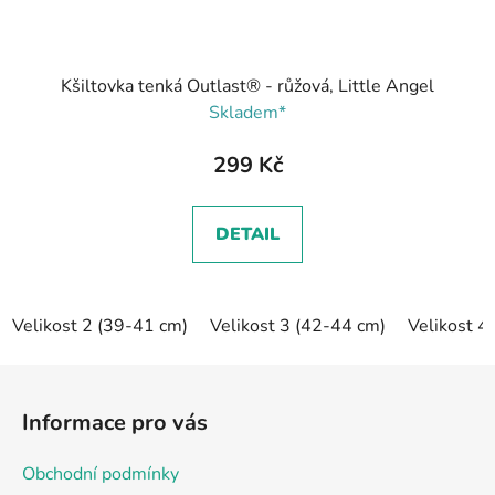
Kšiltovka tenká Outlast® - růžová, Little Angel
Skladem*
299 Kč
DETAIL
Velikost 2 (39-41 cm)
Velikost 3 (42-44 cm)
Velikost 4
Z
á
Informace pro vás
p
a
Obchodní podmínky
t