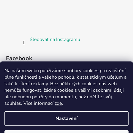
Sledovat na Instagramu
Facebook
Na našem webu používáme soubory cookies pro zajištění
plné funkčnosti a vašeho pohodlí, k statistickým účelům a
také k cílení reklamy. Bez některých cookies náš web
nemůže fungovat, žádné cookies s vašimi osobními údaji
ale nebudou použity do momentu, než udělíte svůj
Partnerská prodejna Barefoot Plzeň
souhlas
.
Více informací
zde
.
Nastavení
Vytvořil Shoptet