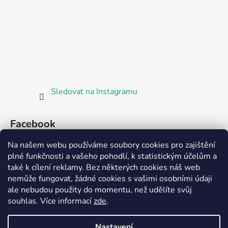
Sledovat na Instagramu
Facebook
Na našem webu používáme soubory cookies pro zajištění
plné funkčnosti a vašeho pohodlí, k statistickým účelům a
také k cílení reklamy. Bez některých cookies náš web
nemůže fungovat, žádné cookies s vašimi osobními údaji
ale nebudou použity do momentu, než udělíte svůj
Partnerská prodejna Barefoot Plzeň
souhlas
.
Více informací
zde
.
Nastavení