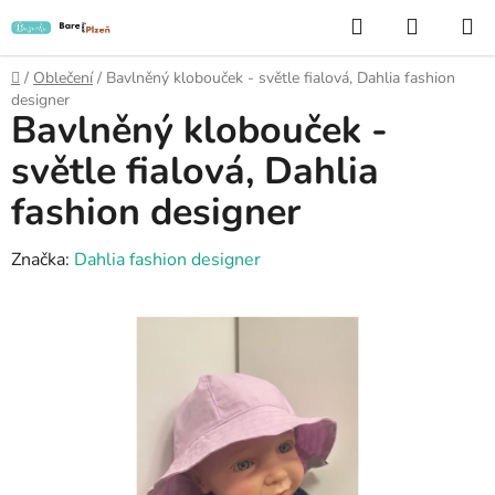
Přejít
Hledat
NÁKUP
na
KOŠÍK
obsah
Domů
/
Oblečení
/
Bavlněný klobouček - světle fialová, Dahlia fashion
designer
Bavlněný klobouček -
světle fialová, Dahlia
fashion designer
Značka:
Dahlia fashion designer