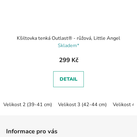
Kšiltovka tenká Outlast® - růžová, Little Angel
Skladem*
299 Kč
DETAIL
Velikost 2 (39-41 cm)
Velikost 3 (42-44 cm)
Velikost 4
Z
á
Informace pro vás
p