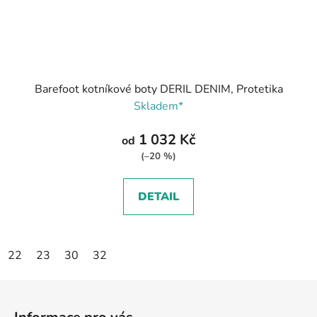
Barefoot kotníkové boty DERIL DENIM, Protetika
Skladem*
1 032 Kč
od
(–20 %)
DETAIL
22
23
30
32
Z
á