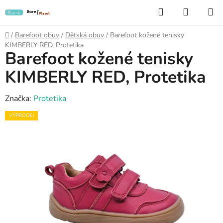
Přejít
Hledat
NÁKUP
na
KOŠÍK
obsah
Domů
/
Barefoot obuv
/
Dětská obuv
/
Barefoot kožené tenisky
KIMBERLY RED, Protetika
Barefoot kožené tenisky
KIMBERLY RED, Protetika
Značka:
Protetika
VÝPRODEJ