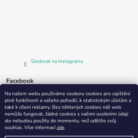
Sledovat na Instagramu
Facebook
Na našem webu používáme soubory cookies pro zajištění
plné funkčnosti a vašeho pohodlí, k statistickým účelům a
také k cílení reklamy. Bez některých cookies náš web
nemůže fungovat, žádné cookies s vašimi osobními údaji
ale nebudou použity do momentu, než udělíte svůj
Partnerská prodejna Barefoot Plzeň
souhlas
.
Více informací
zde
.