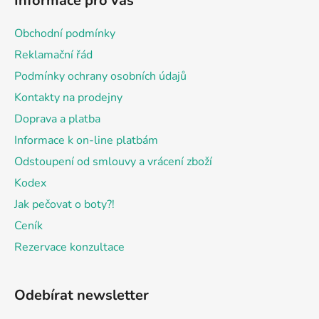
Informace pro vás
p
a
Obchodní podmínky
t
Reklamační řád
í
Podmínky ochrany osobních údajů
Kontakty na prodejny
Doprava a platba
Informace k on-line platbám
Odstoupení od smlouvy a vrácení zboží
Kodex
Jak pečovat o boty?!
Ceník
Rezervace konzultace
Odebírat newsletter