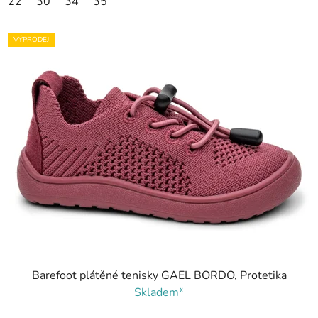
22
30
34
35
VÝPRODEJ
Barefoot plátěné tenisky GAEL BORDO, Protetika
Skladem*