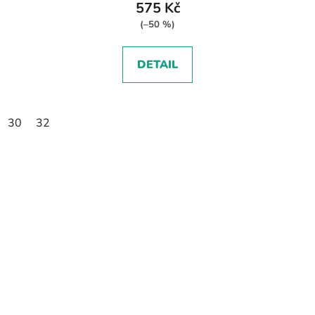
575 Kč
(–50 %)
DETAIL
30
32