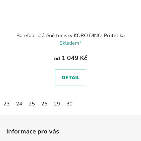
Barefoot plátěné tenisky KORO DINO, Protetika
Skladem*
1 049 Kč
od
DETAIL
23
24
25
26
29
30
Z
á
Informace pro vás
p