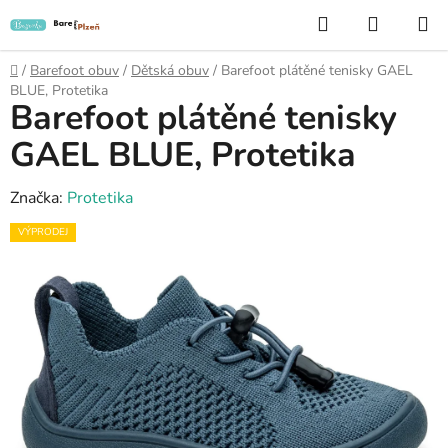
Přejít
Hledat
NÁKUP
na
KOŠÍK
obsah
Domů
/
Barefoot obuv
/
Dětská obuv
/
Barefoot plátěné tenisky GAEL
BLUE, Protetika
Barefoot plátěné tenisky
GAEL BLUE, Protetika
Značka:
Protetika
VÝPRODEJ