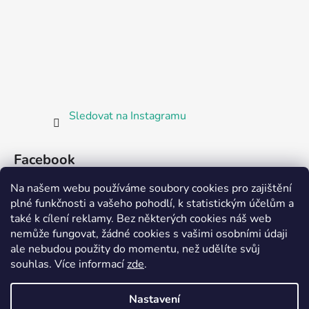
Sledovat na Instagramu
Facebook
Na našem webu používáme soubory cookies pro zajištění
plné funkčnosti a vašeho pohodlí, k statistickým účelům a
také k cílení reklamy. Bez některých cookies náš web
nemůže fungovat, žádné cookies s vašimi osobními údaji
ale nebudou použity do momentu, než udělíte svůj
Partnerská prodejna Barefoot Plzeň
souhlas
.
Více informací
zde
.
Nastavení