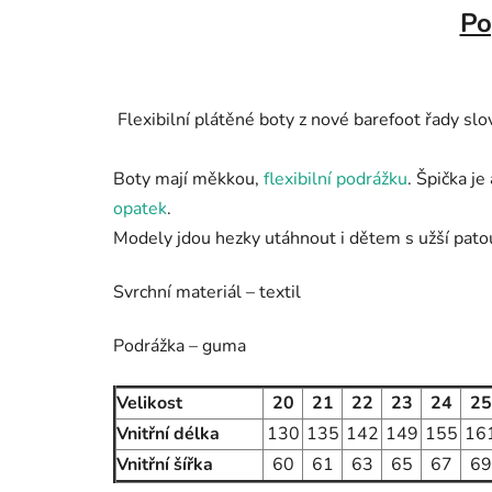
Po
Flexibilní plátěné boty z nové barefoot řady sl
Boty mají
měkkou,
flexibilní podrážku
. Špička je
opatek
.
Modely jdou hezky utáhnout i dětem s užší pato
Svrchní materiál – textil
Podrážka – guma
Velikost
20
21
22
23
24
25
Vnitřní délka
130
135
142
149
155
16
Vnitřní šířka
60
61
63
65
67
69