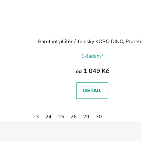
Barefoot plátěné tenisky KORO DINO, Protet
Skladem*
1 049 Kč
od
DETAIL
23
24
25
26
29
30
Z
á