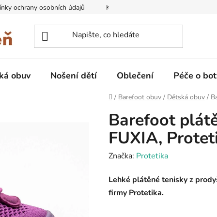
nky ochrany osobních údajů
Kontakty na prodejny
Doprava
ká obuv
Nošení dětí
Oblečení
Péče o bot
Domů
/
Barefoot obuv
/
Dětská obuv
/
B
Barefoot plát
FUXIA, Protet
Značka:
Protetika
Lehké plátěné tenisky
z prodyš
firmy Protetika.