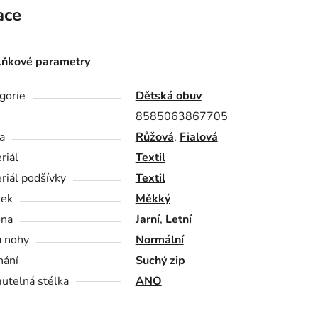
ace
ňkové parametry
gorie
Dětská obuv
8585063867705
a
Růžová
,
Fialová
riál
Textil
riál podšívky
Textil
tek
Měkký
óna
Jarní
,
Letní
a nohy
Normální
nání
Suchý zip
utelná stélka
ANO