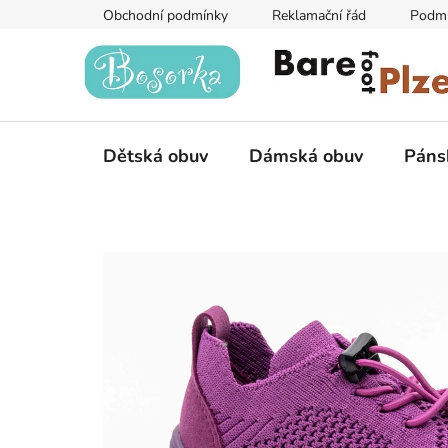
Přejít
Obchodní podmínky
Reklamační řád
Podmí
na
obsah
Dětská obuv
Dámská obuv
Páns