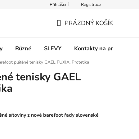
Přihlášení
Registrace
 a platba
Informace k on-line platbám
Odstoupení od smlou
PRÁZDNÝ KOŠÍK
NÁKUPNÍ
KOŠÍK
y
Různé
SLEVY
Kontakty na prodejny
arefoot plátěné tenisky GAEL FUXIA, Protetika
ěné tenisky GAEL
ika
né síťoviny z nové barefoot řady slovenské