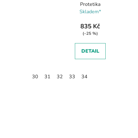
Protetika
Skladem*
835 Kč
(–25 %)
DETAIL
30
31
32
33
34