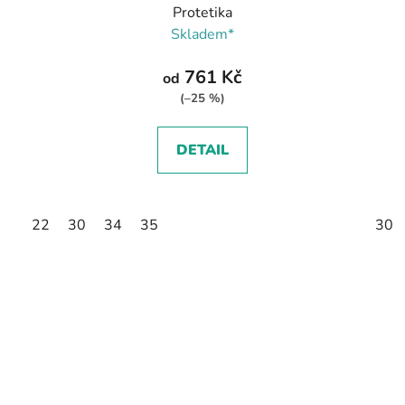
Protetika
Skladem*
761 Kč
od
(–25 %)
DETAIL
22
30
34
35
30