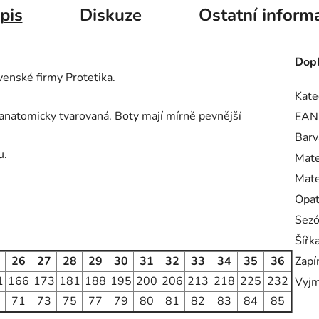
pis
Diskuze
Ostatní inform
Dopl
ovenské firmy Protetika.
Kate
anatomicky tvarovaná.
Boty mají mírně pevnější
EAN
Barv
u.
Mate
Mate
Opa
Sez
Šířk
26
27
28
29
30
31
32
33
34
35
36
Zapí
1
166
173
181
188
195
200
206
213
218
225
232
Vyjm
71
73
75
77
79
80
81
82
83
84
85