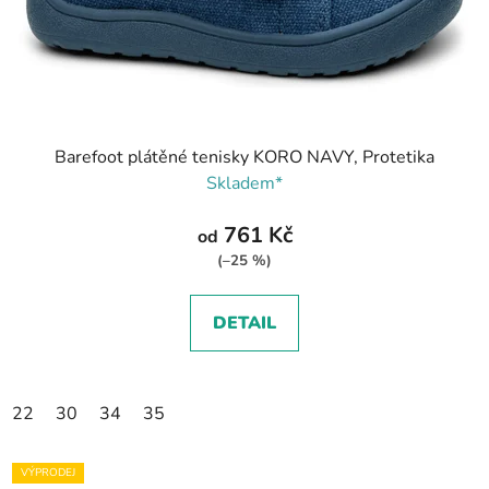
Barefoot plátěné tenisky KORO NAVY, Protetika
Skladem*
761 Kč
od
(–25 %)
DETAIL
22
30
34
35
VÝPRODEJ