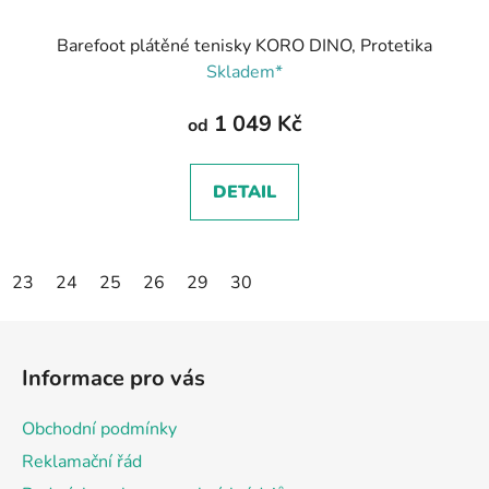
Barefoot plátěné tenisky KORO DINO, Protetika
Skladem*
1 049 Kč
od
DETAIL
23
24
25
26
29
30
Z
á
Informace pro vás
p
a
Obchodní podmínky
t
Reklamační řád
í