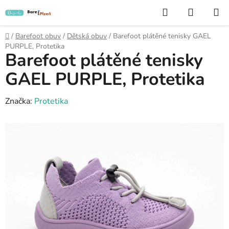
Přejít
Hledat
NÁKUP
na
KOŠÍK
obsah
Domů
/
Barefoot obuv
/
Dětská obuv
/
Barefoot plátěné tenisky GAEL
PURPLE, Protetika
Barefoot plátěné tenisky
GAEL PURPLE, Protetika
Značka:
Protetika