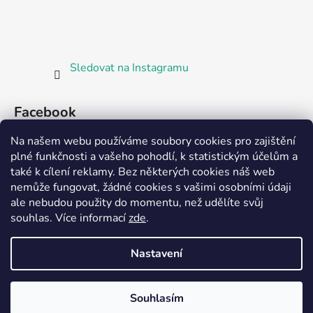
Sledovat na Instagramu
Facebook
Na našem webu používáme soubory cookies pro zajištění
plné funkčnosti a vašeho pohodlí, k statistickým účelům a
také k cílení reklamy. Bez některých cookies náš web
nemůže fungovat, žádné cookies s vašimi osobními údaji
ale nebudou použity do momentu, než udělíte svůj
Partnerská prodejna Barefoot Plzeň
souhlas
.
Více informací
zde
.
Nastavení
Vytvořil Shoptet
Souhlasím
Copyright 2026
Bosorka Plzeň
. Všechna práva