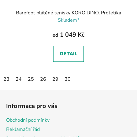
Barefoot plátěné tenisky KORO DINO, Protetika
Skladem*
1 049 Kč
od
DETAIL
23
24
25
26
29
30
Z
á
Informace pro vás
p
a
Obchodní podmínky
t
Reklamační řád
í