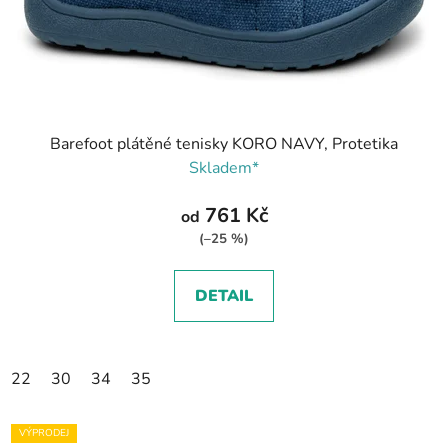
Barefoot plátěné tenisky KORO NAVY, Protetika
Skladem*
761 Kč
od
(–25 %)
DETAIL
22
30
34
35
VÝPRODEJ