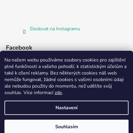
Sledovat na Instagramu
Facebook
Na našem webu používáme soubory cookies pro zajištění
plné funkčnosti a vašeho pohodlí, k statistickým účelům a
také k cílení reklamy. Bez některých cookies náš web
nemůže fungovat, žádné cookies s vašimi osobními údaji
ale nebudou použity do momentu, než udělíte svůj
Partnerská prodejna Barefoot Plzeň
souhlas
.
Více informací
zde
.
Nastavení
Vytvořil Shoptet
Souhlasím
Copyright 2026
Bosorka Plzeň
. Všechna práva