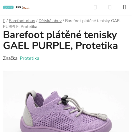
Přejít
Hledat
NÁKUP
na
KOŠÍK
obsah
Domů
/
Barefoot obuv
/
Dětská obuv
/
Barefoot plátěné tenisky GAEL
PURPLE, Protetika
Barefoot plátěné tenisky
GAEL PURPLE, Protetika
Značka:
Protetika