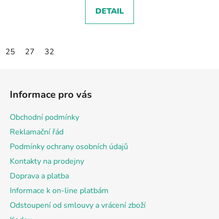
DETAIL
25
27
32
Z
á
Informace pro vás
p
a
Obchodní podmínky
t
Reklamační řád
í
Podmínky ochrany osobních údajů
Kontakty na prodejny
Doprava a platba
Informace k on-line platbám
Odstoupení od smlouvy a vrácení zboží