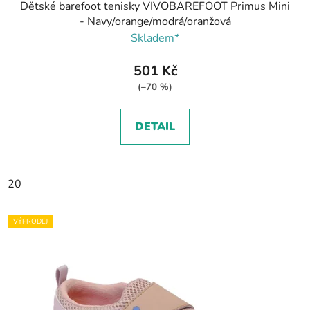
Dětské barefoot tenisky VIVOBAREFOOT Primus Mini
- Navy/orange/modrá/oranžová
Skladem*
501 Kč
(–70 %)
DETAIL
20
VÝPRODEJ