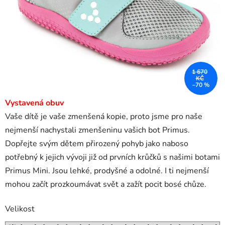
1 670
KČ
–70 %
Vystavená obuv
Vaše dítě je vaše zmenšená kopie, proto jsme pro naše
nejmenší nachystali zmenšeninu vašich bot Primus.
Dopřejte svým dětem přirozený pohyb jako naboso
potřebný k jejich vývoji již od prvních krůčků s našimi botami
Primus Mini. Jsou lehké, prodyšné a odolné. I ti nejmenší
mohou začít prozkoumávat svět a zažít pocit bosé chůze.
Velikost