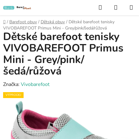
Přejít
Hledat
NÁKUP
na
KOŠÍK
obsah
Domů
/
Barefoot obuv
/
Dětská obuv
/
Dětské barefoot tenisky
VIVOBAREFOOT Primus Mini - Grey/pink/šedá/růžová
Dětské barefoot tenisky
VIVOBAREFOOT Primus
Mini - Grey/pink/
šedá/růžová
Značka:
Vivobarefoot
VÝPRODEJ