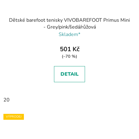
Dětské barefoot tenisky VIVOBAREFOOT Primus Mini
- Grey/pink/šedá/růžová
Skladem*
501 Kč
(–70 %)
DETAIL
20
VÝPRODEJ