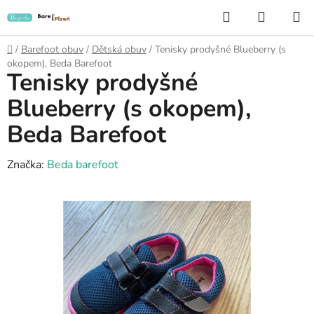
Přejít
Hledat
NÁKUP
na
KOŠÍK
obsah
Domů
/
Barefoot obuv
/
Dětská obuv
/
Tenisky prodyšné Blueberry (s
okopem), Beda Barefoot
Tenisky prodyšné
Blueberry (s okopem),
Beda Barefoot
Značka:
Beda barefoot