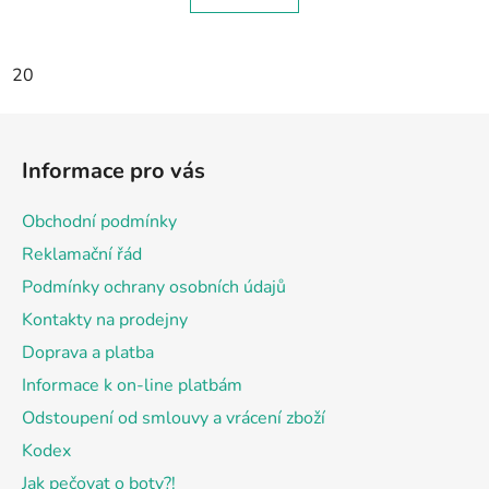
20
Z
á
Informace pro vás
p
a
Obchodní podmínky
t
Reklamační řád
í
Podmínky ochrany osobních údajů
Kontakty na prodejny
Doprava a platba
Informace k on-line platbám
Odstoupení od smlouvy a vrácení zboží
Kodex
Jak pečovat o boty?!