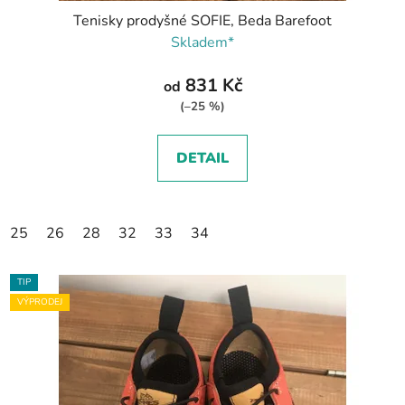
Tenisky prodyšné SOFIE, Beda Barefoot
Skladem*
831 Kč
od
(–25 %)
DETAIL
25
26
28
32
33
34
TIP
VÝPRODEJ