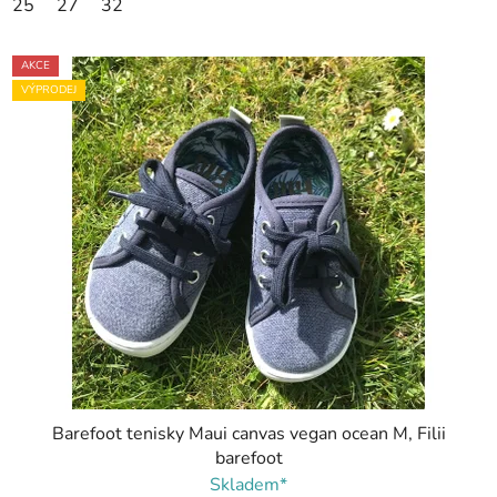
25
27
32
AKCE
VÝPRODEJ
Barefoot tenisky Maui canvas vegan ocean M, Filii
barefoot
Skladem*