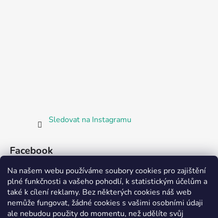
Sledovat na Instagramu
Facebook
Na našem webu používáme soubory cookies pro zajištění
plné funkčnosti a vašeho pohodlí, k statistickým účelům a
také k cílení reklamy. Bez některých cookies náš web
nemůže fungovat, žádné cookies s vašimi osobními údaji
ale nebudou použity do momentu, než udělíte svůj