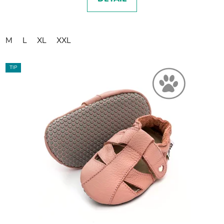
M
L
XL
XXL
TIP