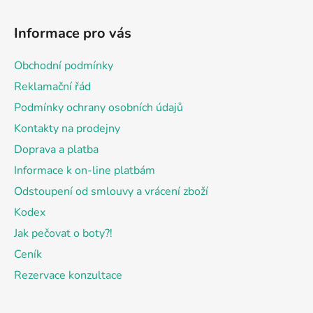
Z
á
Informace pro vás
p
a
Obchodní podmínky
t
Reklamační řád
í
Podmínky ochrany osobních údajů
Kontakty na prodejny
Doprava a platba
Informace k on-line platbám
Odstoupení od smlouvy a vrácení zboží
Kodex
Jak pečovat o boty?!
Ceník
Rezervace konzultace