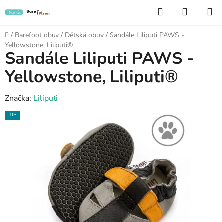
Přejít
Hledat
NÁKUP
na
KOŠÍK
obsah
Domů
/
Barefoot obuv
/
Dětská obuv
/
Sandále Liliputi PAWS -
Yellowstone, Liliputi®
Sandále Liliputi PAWS -
Yellowstone, Liliputi®
Značka:
Liliputi
TIP