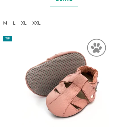
M
L
XL
XXL
TIP