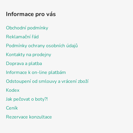
Z
á
Informace pro vás
p
a
Obchodní podmínky
t
Reklamační řád
í
Podmínky ochrany osobních údajů
Kontakty na prodejny
Doprava a platba
Informace k on-line platbám
Odstoupení od smlouvy a vrácení zboží
Kodex
Jak pečovat o boty?!
Ceník
Rezervace konzultace