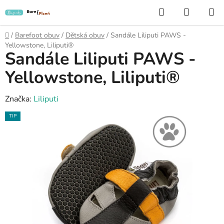
Přejít
Hledat
NÁKUP
na
KOŠÍK
obsah
Domů
/
Barefoot obuv
/
Dětská obuv
/
Sandále Liliputi PAWS -
Yellowstone, Liliputi®
Sandále Liliputi PAWS -
Yellowstone, Liliputi®
Značka:
Liliputi
TIP