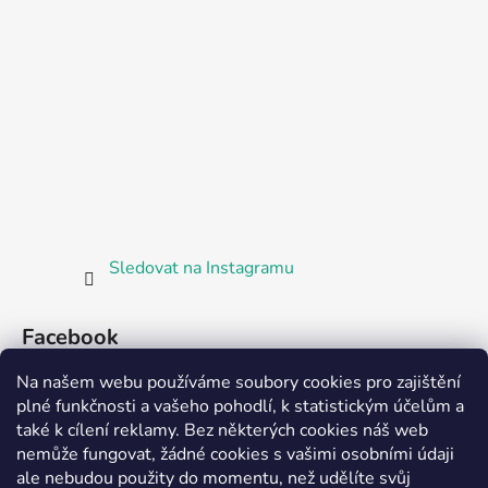
Sledovat na Instagramu
Facebook
Na našem webu používáme soubory cookies pro zajištění
plné funkčnosti a vašeho pohodlí, k statistickým účelům a
také k cílení reklamy. Bez některých cookies náš web
nemůže fungovat, žádné cookies s vašimi osobními údaji
ale nebudou použity do momentu, než udělíte svůj