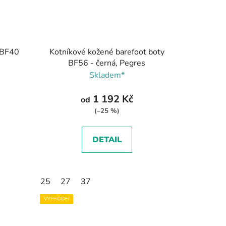
 BF40
Kotníkové kožené barefoot boty
BF56 - černá, Pegres
Skladem*
1 192 Kč
od
(–25 %)
DETAIL
25
27
37
VÝPRODEJ