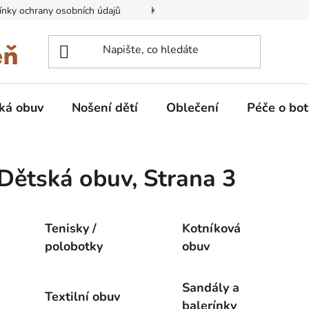
nky ochrany osobních údajů
Kontakty na prodejny
Doprava
ká obuv
Nošení dětí
Oblečení
Péče o bot
Dětská obuv
, Strana 3
Tenisky /
Kotníková
polobotky
obuv
Sandály a
Textilní obuv
balerínky