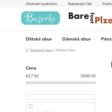
Přejít
Obchodní podmínky
Reklamační řád
Podmí
na
obsah
Dětská obuv
Dámská obuv
Páns
Domů
/
Barefoot obuv
/
Dětská obuv
P
o
Cena
s
617
Kč
2040
Kč
t
r
a
n
n
í