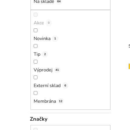
Na skladě
64
p
a
n
Akce
0
e
l
Novinka
1
Tip
2
Výprodej
41
i
Externí sklad
6
Membrána
12
Značky