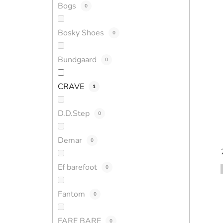
Bogs
0
Bosky Shoes
0
Bundgaard
0
CRAVE
1
D.D.Step
0
Demar
0
Ef barefoot
0
Fantom
0
FARE BARE
0