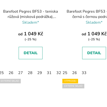
Barefoot Pegres BF53 - teniska
Barefoot Pegres BF53 -
růžová (misková podrážka),
černá s černou podr
Pegres
(misková podrážka), 
Skladem*
Skladem*
1 049 Kč
1 049 Kč
od
od
(–25 %)
(–25 %)
DETAIL
DETAIL
25
26
27
28
29
31
32
25
33
26
34
33
36
37
EXTERNÍ SKLAD
VÝPRODEJ
EXTERNÍ SKLAD