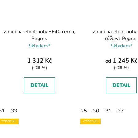
Zimní barefoot boty BF40 černá,
Zimní barefoot boty
Pegres
růžová, Pegres
Skladem*
Skladem*
1 312 Kč
1 245 Kč
od
(–25 %)
(–25 %)
DETAIL
DETAIL
31
33
25
30
31
37
VÝPRODEJ
VÝPRODEJ