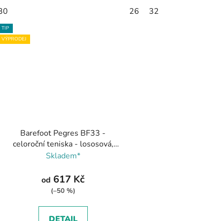
30
26
32
TIP
VÝPRODEJ
Barefoot Pegres BF33 -
celoroční teniska - lososová,
Pegres
Skladem*
617 Kč
od
(–50 %)
DETAIL