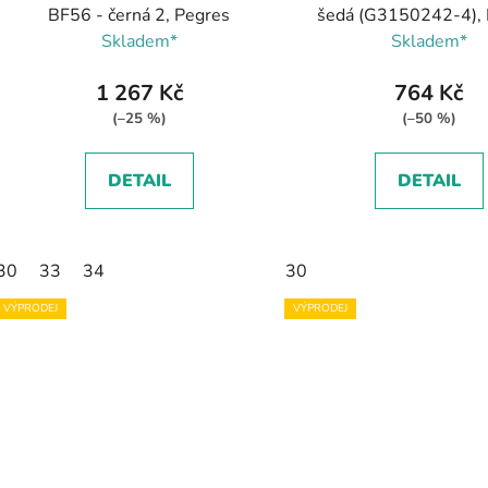
u
BF56 - černá 2, Pegres
šedá (G3150242-4), 
k
Skladem*
Skladem*
t
ů
1 267 Kč
764 Kč
(–25 %)
(–50 %)
DETAIL
DETAIL
30
33
34
30
VÝPRODEJ
VÝPRODEJ