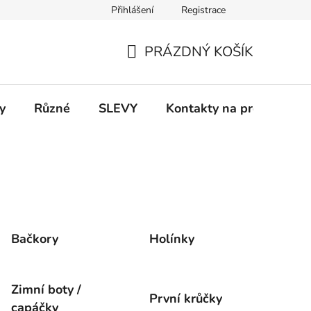
Přihlášení
Registrace
 a platba
Informace k on-line platbám
Odstoupení od smlou
PRÁZDNÝ KOŠÍK
NÁKUPNÍ
KOŠÍK
y
Různé
SLEVY
Kontakty na prodejny
Bačkory
Holínky
Zimní boty /
První krůčky
capáčky