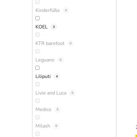
Kinderfüße
0
KOEL
3
KTR barefoot
0
Leguano
0
Liliputi
4
Livie and Luca
0
Medico
0
Milash
0