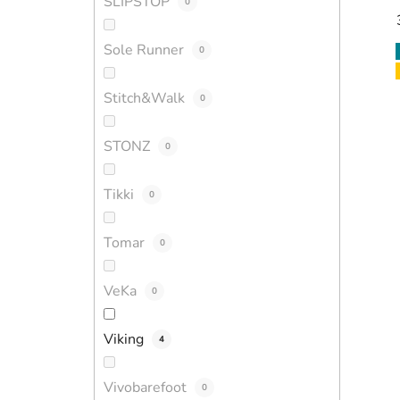
SLIPSTOP
0
Sole Runner
0
Stitch&Walk
0
STONZ
0
Tikki
0
Tomar
0
VeKa
0
Viking
4
Vivobarefoot
0