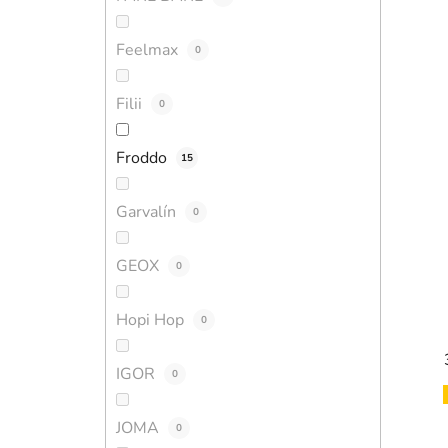
Feelmax
0
Filii
0
Froddo
15
Garvalín
0
GEOX
0
Hopi Hop
0
IGOR
0
JOMA
0