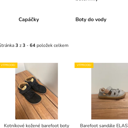
Capáčky
Boty do vody
Stránka
3
z
3
-
64
položek celkem
V
VÝPRODEJ
VÝPRODEJ
ý
p
s
p
r
o
d
Kotníkové kožené barefoot boty
Barefoot sandále ELAS