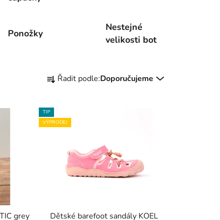
Nestejné
Ponožky
velikosti bot
Ř
Řadit podle:
Doporučujeme
a
z
e
TIP
n
VÝPRODEJ
í
p
r
o
d
u
k
TIC grey
Dětské barefoot sandály KOEL