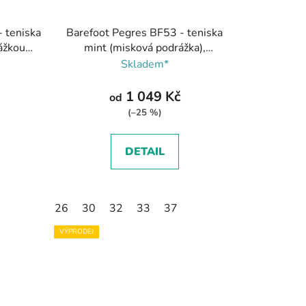
 teniska
Barefoot Pegres BF53 - teniska
ážkou
mint (misková podrážka),
Pegres
Pegres
Skladem*
1 049 Kč
od
(–25 %)
DETAIL
26
30
32
33
37
VÝPRODEJ