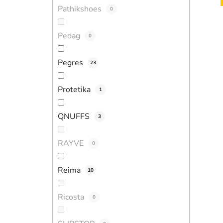
Pathikshoes
0
Pedag
0
Pegres
23
Protetika
1
QNUFFS
3
RAYVE
0
Reima
10
Ricosta
0