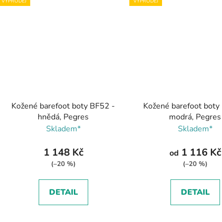
VÝPRODEJ
VÝPRODEJ
Kožené barefoot boty BF52 -
Kožené barefoot boty
hnědá, Pegres
modrá, Pegres
Skladem*
Skladem*
1 148 Kč
1 116 Kč
od
(–20 %)
(–20 %)
DETAIL
DETAIL