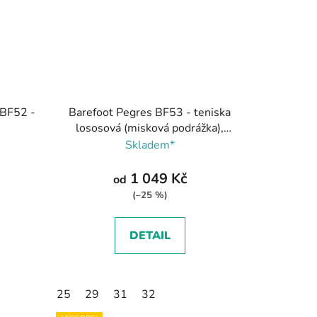
 BF52 -
Barefoot Pegres BF53 - teniska
lososová (misková podrážka),
Pegres
Skladem*
1 049 Kč
od
(–25 %)
DETAIL
25
29
31
32