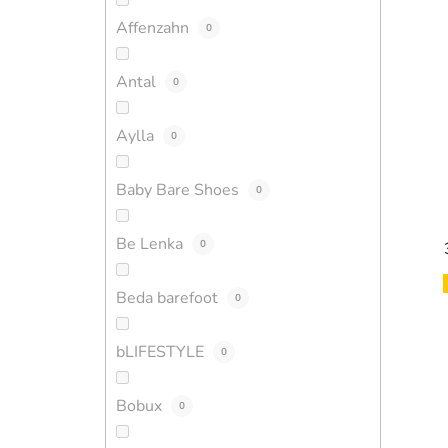
Affenzahn
0
Antal
0
Aylla
0
Baby Bare Shoes
0
Be Lenka
0
Beda barefoot
0
bLIFESTYLE
0
Bobux
0