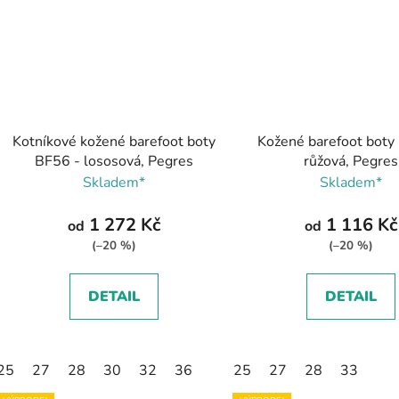
Kotníkové kožené barefoot boty
Kožené barefoot boty
BF56 - lososová, Pegres
růžová, Pegres
Skladem*
Skladem*
1 272 Kč
1 116 Kč
od
od
(–20 %)
(–20 %)
DETAIL
DETAIL
25
27
28
30
32
36
25
27
28
33