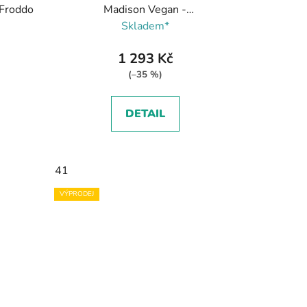
t
Froddo
Madison Vegan -
ů
Fuchsia/fuchsiová
Skladem*
1 293 Kč
(–35 %)
DETAIL
41
VÝPRODEJ