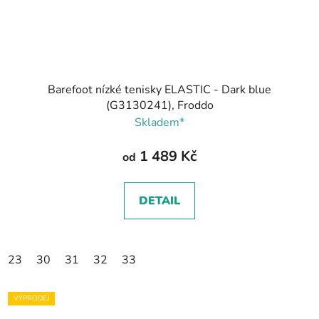
Barefoot nízké tenisky ELASTIC - Dark blue
(G3130241), Froddo
Skladem*
1 489 Kč
od
DETAIL
23
30
31
32
33
VÝPRODEJ