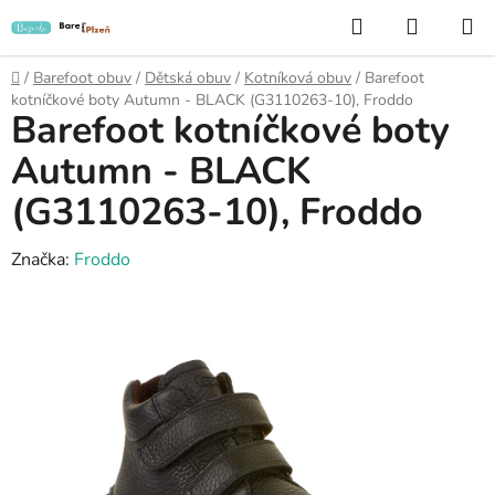
Přejít
Hledat
NÁKUP
na
KOŠÍK
obsah
Domů
/
Barefoot obuv
/
Dětská obuv
/
Kotníková obuv
/
Barefoot
kotníčkové boty Autumn - BLACK (G3110263-10), Froddo
Barefoot kotníčkové boty
Autumn - BLACK
(G3110263-10), Froddo
Značka:
Froddo