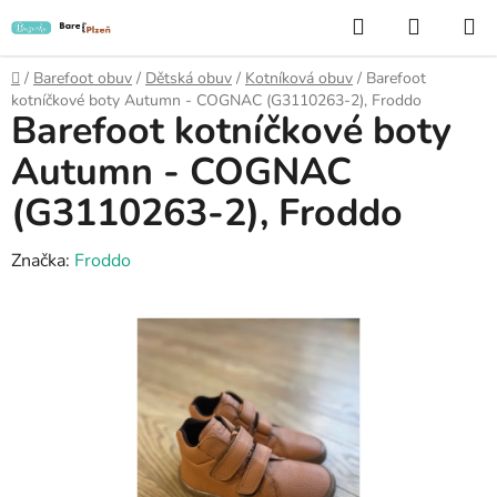
Přejít
Hledat
NÁKUP
na
KOŠÍK
obsah
Domů
/
Barefoot obuv
/
Dětská obuv
/
Kotníková obuv
/
Barefoot
kotníčkové boty Autumn - COGNAC (G3110263-2), Froddo
Barefoot kotníčkové boty
Autumn - COGNAC
(G3110263-2), Froddo
Značka:
Froddo