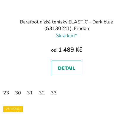
Barefoot nízké tenisky ELASTIC - Dark blue
(G3130241), Froddo
Skladem*
1 489 Kč
od
DETAIL
23
30
31
32
33
VÝPRODEJ